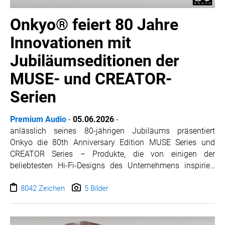
Text.
Onkyo® feiert 80 Jahre
Bei Fragen wenden Sie sich gerne an uns.
Innovationen mit
Herzliche Grüße
Jubiläumseditionen der
Markus Stein
MUSE- und CREATOR-
Serien
Premium Audio
-
05.06.2026
-
anlässlich seines 80-jährigen Jubiläums präsentiert
Onkyo die
80th Anniversary Edition MUSE Series
und
CREATOR Series
– Produkte, die von einigen der
beliebtesten Hi-Fi-Designs des Unternehmens inspiriert
sind und gleichzeitig die Zukunft des Premium-Audios
mutig neu definieren. Mit authentischen Palisander-
8042 Zeichen
5 Bilder
Seitenwänden und Lautsprecherboxen, die an klassische
Onkyo Komponenten erinnern, fangen die
Jubiläumseditionen die Wärme, Eleganz und Nostalgie