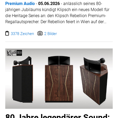
Premium Audio
-
05.06.2026
-
anlässlich seines 80-
jährigen Jubiläums kündigt Klipsch ein neues Modell für
die Heritage Series an: den Klipsch Rebellion Premium-
Regallautsprecher. Der Rebellion feiert in Wien auf der
„High End 2026“ (4. bis 7. Juni) seine Weltpremiere. Er
basiert auf dem Originaldesign, das Paul W. Klipsch 1958
3378 Zeichen
2 Bilder
für das Modell H8 entwarf, von dem nur 16 Stück
hergestellt wurden. Mit einem hocheffizienten Zwei-Wege-
Design liefert der neue Rebellion einen immersiven,
verzerrungsarmen Klang mit tiefem Bass und glasklaren
Höhen – verpackt in einem kompakten Gehäuse, das in
Hope, Arkansas, von Hand gefertigt wird.
Weitere Informationen entnehmen Sie bitte dem folgenden
Text.
Bild- und Informationsmaterial steht hier für Sie zum
Download bereit:
Bild- und Informationsmaterial
80 Jahre legendärer Sound: