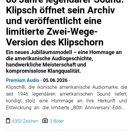
Bei Rückfragen wenden Sie sich gerne an uns.
Klipsch öffnet sein Archiv
Herzliche Grüße
und veröffentlicht eine
Markus Stein
limitierte Zwei-Wege-
Version des Klipschorn
Ein neues Jubiläumsmodell – eine Hommage an
die amerikanische Audiogeschichte,
handwerkliche Meisterschaft und
kompromisslose Klangqualität.
Premium Audio
-
05.06.2026
-
Klipsch®, die ikonische amerikanische Audiomarke, die
seit 1946 legendären amerikanischen Sound liefert,
kündigt stolz eine Hommage an ihre Herkunft und
Entwicklung an: die limitierte „80th Anniversary“-Edition
des Klipschorn. Sein weltweites Debüt feiert das
Jubiläumsmodell vom 4. bis 7. Juni auf der HIGH END
6303 Zeichen
3 Bilder
Vienna 2026. Es handelt sich um einen vollständig