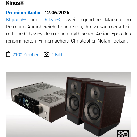
Kinos®
ZOOPLUS
Premium Audio
-
12.06.2026
-
RABEA ROGGE
Klipsch®
und
Onkyo®
, zwei legendäre Marken im
SWITCHBOT
Premium-Audiobereich, freuen sich, ihre Zusammenarbeit
SUPERUM
mit The Odyssey, dem neuen mythischen Action-Epos des
renommierten Filmemachers Christopher Nolan, bekannt
MEDIA
zu geben. „The Odyssey“ startet am 17. Juli 2026 in
IMAX®-Kinos.
2100 Zeichen
1 Bild
PRESSEBILDER
PRESSEKONTAKT
Im Rahmen der globalen Zusammenarbeit fungieren die
Flaggschiffmarken der Premium Audio Company, Klipsch
und Onkyo, als exklusive Promotion-Audiopartner für
dieses bahnbrechende Kinoereignis, das auf Homers
berühmtem Epos basiert. „The Odyssey“ wurde von Nolan
geschrieben und inszeniert; es ist der erste Film
überhaupt, der vollständig mit IMAX-Kameras® gedreht
wurde.
Weitere Informationen entnehmen Sie bitte dem folgenden