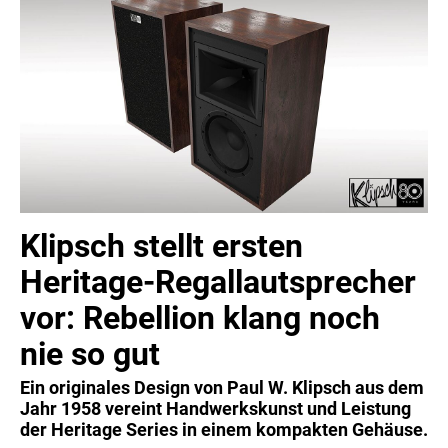
von Vintage-Hi-Fi ein und integrieren modernste Elektronik
und hochauflösende Streaming-Funktionen.
Weitere Informationen entnehmen Sie bitte dem folgenden
Text.
Bild- und Informationsmaterial steht hier für Sie zum
Download bereit:
Bild- und Informationsmaterial
Bei Fragen oder für Testmuster wenden Sie sich gerne an
Klipsch stellt ersten
uns.
Heritage-Regallautsprecher
Herzliche Grüße
vor: Rebellion klang noch
Markus Stein
nie so gut
Ein originales Design von Paul W. Klipsch aus dem
Jahr 1958 vereint Handwerkskunst und Leistung
der Heritage Series in einem kompakten Gehäuse.