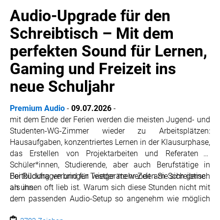
Audio-Upgrade für den
MELDUNGEN
Schreibtisch – Mit dem
perfekten Sound für Lernen,
SWORDFISH
AMAZON SPORT
Gaming und Freizeit ins
AURA
neue Schuljahr
AWOL VISION
BESTATTUNG HIMMELBLAU
Premium Audio
-
09.07.2026
-
mit dem Ende der Ferien werden die meisten Jugend- und
CARRERA
Studenten-WG-Zimmer wieder zu Arbeitsplätzen:
EORA
Hausaufgaben, konzentriertes Lernen in der Klausurphase,
OPTIMUM NUTRITION
das Erstellen von Projektarbeiten und Referaten –
Schüler*innen, Studierende, aber auch Berufstätige in
PROF. GEORGE BIRKMAYER NADH
Fortbildung verbringen wieder mehr Zeit am Schreibtisch
Bei Rückfragen und für Testgeräte wenden Sie sich gerne
PUSTEFIX
als ihnen oft lieb ist. Warum sich diese Stunden nicht mit
an uns.
META COMMUNICATION
dem passenden Audio-Setup so angenehm wie möglich
gestalten? Ob Musik während der Hausaufgaben, klare
Herzliche Grüße
REVELL