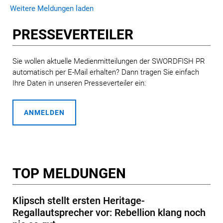
hornbestückten Lautsprecher, der das ursprünglich 1946
Weitere Meldungen laden
von Paul W. Klipsch patentierte Design neu interpretiert
und wiederbelebt.
PRESSE­VERTEILER
Weitere Informationen entnehmen Sie bitte dem folgenden
Text.
Sie wollen aktuelle Medienmitteilungen der SWORDFISH PR
automatisch per E-Mail erhalten? Dann tragen Sie einfach
Bild- und Informationsmaterial steht hier für Sie zum
Ihre Daten in unseren Presseverteiler ein:
Download bereit:
Bild- und Informationsmaterial
ANMELDEN
Bei Fragen wenden Sie sich gerne an uns.
Herzliche Grüße
Markus Stein
TOP MELDUNGEN
Klipsch stellt ersten Heritage-
Regallautsprecher vor: Rebellion klang noch