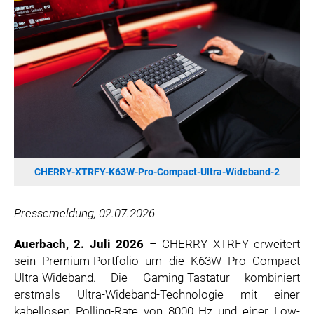
SONOS DE
SONOS AT
ZURU
MERGE GAMES
PQUBE
K5 FACTORY
WILD RIVER GAMES
SUPERCELL
CHERRY-XTRFY-K63W-Pro-Compact-Ultra-Wideband-2
KONAMI
CHERRY
Pressemeldung, 02.07.2026
SYLVOX
PREMIUM AUDIO
Auerbach, 2. Juli 2026
– CHERRY XTRFY erweitert
sein Premium-Portfolio um die K63W Pro Compact
KOSPET
Ultra-Wideband. Die Gaming-Tastatur kombiniert
ONKYO
erstmals Ultra-Wideband-Technologie mit einer
WARNER BROS. DISCOVERY GLOBAL CONSUMER PRODUCTS
kabellosen Polling-Rate von 8000 Hz und einer Low-