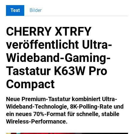
Text
Bilder
MELDUNGEN
CHERRY XTRFY
SWORDFISH
AMAZON SPORT
veröffentlicht Ultra-
AURA
Wideband-Gaming-
AWOL VISION
BESTATTUNG HIMMELBLAU
Tastatur K63W Pro
CARRERA
Compact
EORA
OPTIMUM NUTRITION
Neue Premium-Tastatur kombiniert Ultra-
PROF. GEORGE BIRKMAYER NADH
Wideband-Technologie, 8K-Polling-Rate und
PUSTEFIX
ein neues 70%-Format für schnelle, stabile
META COMMUNICATION
Wireless-Performance.
REVELL