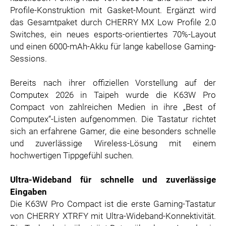
ZOOPLUS
Profile-Konstruktion mit Gasket-Mount. Ergänzt wird
das Gesamtpaket durch CHERRY MX Low Profile 2.0
RABEA ROGGE
Switches, ein neues esports-orientiertes 70%-Layout
SWITCHBOT
und einen 6000-mAh-Akku für lange kabellose Gaming-
SUPERUM
Sessions.
MEDIA
Bereits nach ihrer offiziellen Vorstellung auf der
PRESSEBILDER
Computex 2026 in Taipeh wurde die K63W Pro
Compact von zahlreichen Medien in ihre „Best of
PRESSEKONTAKT
Computex“-Listen aufgenommen. Die Tastatur richtet
sich an erfahrene Gamer, die eine besonders schnelle
und zuverlässige Wireless-Lösung mit einem
hochwertigen Tippgefühl suchen.
Ultra-Wideband für schnelle und zuverlässige
Eingaben
Die K63W Pro Compact ist die erste Gaming-Tastatur
von CHERRY XTRFY mit Ultra-Wideband-Konnektivität.