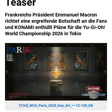
Teaser
SONOS DE
SONOS AT
Frankreichs Präsident Emmanuel Macron
ZURU
richtet eine ergreifende Botschaft an die Fans
MERGE GAMES
und KONAMI enthüllt Pläne für die Yu-Gi-Oh!
World Championship 2026 in Tokio
PQUBE
K5 FACTORY
WILD RIVER GAMES
SUPERCELL
KONAMI
CHERRY
SYLVOX
PREMIUM AUDIO
KOSPET
ONKYO
[TCG]_WCS_Paris_2025_Key_Art_ー 13-100_EN
WARNER BROS. DISCOVERY GLOBAL CONSUMER PRODUCTS