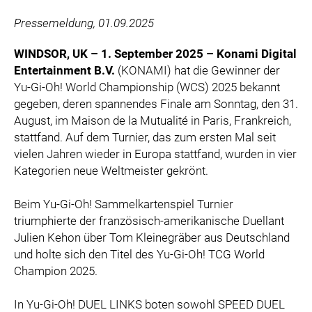
ZOOPLUS
Pressemeldung, 01.09.2025
RABEA ROGGE
SWITCHBOT
WINDSOR, UK – 1. September 2025 – Konami Digital
Entertainment B.V.
(KONAMI) hat die Gewinner der
SUPERUM
Yu-Gi-Oh! World Championship (WCS) 2025 bekannt
MEDIA
gegeben, deren spannendes Finale am Sonntag, den 31.
August, im Maison de la Mutualité in Paris, Frankreich,
PRESSEBILDER
stattfand. Auf dem Turnier, das zum ersten Mal seit
vielen Jahren wieder in Europa stattfand, wurden in vier
PRESSEKONTAKT
Kategorien neue Weltmeister gekrönt.
Beim Yu-Gi-Oh! Sammelkartenspiel Turnier
triumphierte der französisch-amerikanische Duellant
Julien Kehon über Tom Kleinegräber aus Deutschland
und holte sich den Titel des Yu-Gi-Oh! TCG World
Champion 2025.
In Yu-Gi-Oh! DUEL LINKS boten sowohl SPEED DUEL