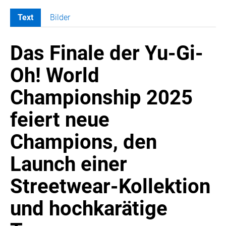
Text
Bilder
MELDUNGEN
Das Finale der Yu-Gi-
SWORDFISH
AMAZON SPORT
Oh! World
AURA
Championship 2025
AWOL VISION
BESTATTUNG HIMMELBLAU
feiert neue
CARRERA
Champions, den
EORA
OPTIMUM NUTRITION
Launch einer
PROF. GEORGE BIRKMAYER NADH
Streetwear-Kollektion
PUSTEFIX
und hochkarätige
META COMMUNICATION
REVELL