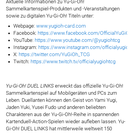
Aktuelle Informationen zu Yu-Gi-Oh!
Sammelkartenspiel-Produkten und -Veranstaltungen
sowie zu digitalen Yu-Gi-Oh! Titeln unter:
Webpage:
www.yugioh-card.com
Facebook:
https://www.facebook.com/OfficialYuGiO
YouTube:
https://www.youtube.com/@yugiohtcg
Instagram:
https://www.instagram.com/officialyugioh
X:
https://twitter.com/YuGiOh_TCG
Twitch:
https://www.twitch.tv/officialyugiohtcg
Yu-Gi-Oh! DUEL LINKS
erweckt das offizielle Yu-Gi-Oh!
Sammelkartenspiel auf Mobilgeräten und PCs zum
Leben. Duellanten können den Geist von Yami Yugi,
Jaden Yuki, Yusei Fudo und anderen beliebten
Charakteren aus der Yu-Gi-Oh!-Reihe in spannenden
Kartenduell-Action-Spielen wieder aufleben lassen. Yu-
Gi-Oh! DUEL LINKS hat mittlerweile weltweit 150