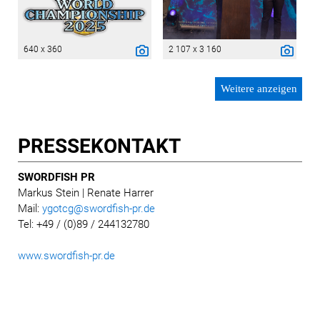
640 x 360
2 107 x 3 160
Weitere anzeigen
PRESSE­KONTAKT
SWORDFISH PR
Markus Stein
| Renate Harrer
Mail:
ygotcg@swordfish-pr.de
Tel: +49 / (0)89 / 244132780
www.swordfish-pr.de