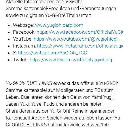
Aktuelle Informationen zu Yu-Gi-Oh!
Sammelkartenspiel-Produkten und -Veranstaltungen
sowie zu digitalen Yu-Gi-Oh! Titeln unter:
Webpage:
www.yugioh-card.com
Facebook:
https://www.facebook.com/OfficialYuGiO
YouTube:
https://www.youtube.com/@yugiohtcg
Instagram:
https://www.instagram.com/officialyugioh
X:
https://twitter.com/YuGiOh_TCG
Twitch:
https://www.twitch.tv/officialyugiohtcg
Yu-Gi-Oh! DUEL LINKS
erweckt das offizielle Yu-Gi-Oh!
Sammelkartenspiel auf Mobilgeräten und PCs zum
Leben. Duellanten können den Geist von Yami Yugi,
Jaden Yuki, Yusei Fudo und anderen beliebten
Charakteren aus der Yu-Gi-Oh!-Reihe in spannenden
Kartenduell-Action-Spielen wieder aufleben lassen. Yu-
Gi-Oh! DUEL LINKS hat mittlerweile weltweit 150