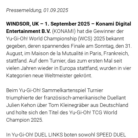
ZOOPLUS
Pressemeldung, 01.09.2025
RABEA ROGGE
SWITCHBOT
WINDSOR, UK – 1. September 2025 – Konami Digital
Entertainment B.V.
(KONAMI) hat die Gewinner der
SUPERUM
Yu-Gi-Oh! World Championship (WCS) 2025 bekannt
MEDIA
gegeben, deren spannendes Finale am Sonntag, den 31.
August, im Maison de la Mutualité in Paris, Frankreich,
PRESSEBILDER
stattfand. Auf dem Turnier, das zum ersten Mal seit
vielen Jahren wieder in Europa stattfand, wurden in vier
PRESSEKONTAKT
Kategorien neue Weltmeister gekrönt.
Beim Yu-Gi-Oh! Sammelkartenspiel Turnier
triumphierte der französisch-amerikanische Duellant
Julien Kehon über Tom Kleinegräber aus Deutschland
und holte sich den Titel des Yu-Gi-Oh! TCG World
Champion 2025.
In Yu-Gi-Oh! DUEL LINKS boten sowohl SPEED DUEL