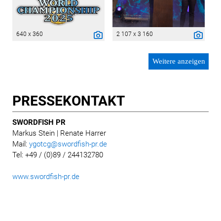
640 x 360
2 107 x 3 160
Weitere anzeigen
PRESSE­KONTAKT
SWORDFISH PR
Markus Stein
| Renate Harrer
Mail:
ygotcg@swordfish-pr.de
Tel: +49 / (0)89 / 244132780
www.swordfish-pr.de