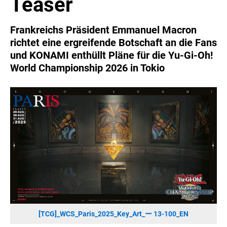
Teaser
SONOS DE
SONOS AT
Frankreichs Präsident Emmanuel Macron
ZURU
richtet eine ergreifende Botschaft an die Fans
MERGE GAMES
und KONAMI enthüllt Pläne für die Yu-Gi-Oh!
World Championship 2026 in Tokio
PQUBE
K5 FACTORY
WILD RIVER GAMES
SUPERCELL
KONAMI
CHERRY
SYLVOX
PREMIUM AUDIO
KOSPET
ONKYO
[TCG]_WCS_Paris_2025_Key_Art_ー 13-100_EN
WARNER BROS. DISCOVERY GLOBAL CONSUMER PRODUCTS