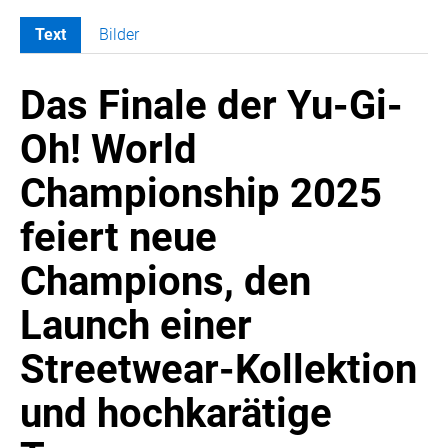
Text
Bilder
MELDUNGEN
Das Finale der Yu-Gi-
SWORDFISH
AMAZON SPORT
Oh! World
AURA
Championship 2025
AWOL VISION
BESTATTUNG HIMMELBLAU
feiert neue
CARRERA
Champions, den
EORA
OPTIMUM NUTRITION
Launch einer
PROF. GEORGE BIRKMAYER NADH
Streetwear-Kollektion
PUSTEFIX
und hochkarätige
META COMMUNICATION
REVELL