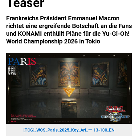
Teaser
SONOS DE
SONOS AT
Frankreichs Präsident Emmanuel Macron
ZURU
richtet eine ergreifende Botschaft an die Fans
MERGE GAMES
und KONAMI enthüllt Pläne für die Yu-Gi-Oh!
World Championship 2026 in Tokio
PQUBE
K5 FACTORY
WILD RIVER GAMES
SUPERCELL
KONAMI
CHERRY
SYLVOX
PREMIUM AUDIO
KOSPET
ONKYO
[TCG]_WCS_Paris_2025_Key_Art_ー 13-100_EN
WARNER BROS. DISCOVERY GLOBAL CONSUMER PRODUCTS