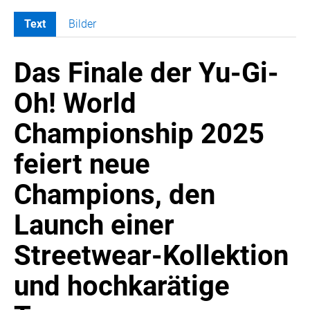
Text
Bilder
MELDUNGEN
Das Finale der Yu-Gi-
SWORDFISH
AMAZON SPORT
Oh! World
AURA
Championship 2025
AWOL VISION
BESTATTUNG HIMMELBLAU
feiert neue
CARRERA
Champions, den
EORA
OPTIMUM NUTRITION
Launch einer
PROF. GEORGE BIRKMAYER NADH
Streetwear-Kollektion
PUSTEFIX
und hochkarätige
META COMMUNICATION
REVELL