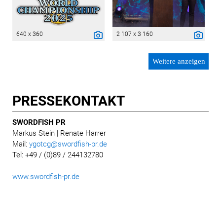
640 x 360
2 107 x 3 160
Weitere anzeigen
PRESSE­KONTAKT
SWORDFISH PR
Markus Stein
| Renate Harrer
Mail:
ygotcg@swordfish-pr.de
Tel: +49 / (0)89 / 244132780
www.swordfish-pr.de