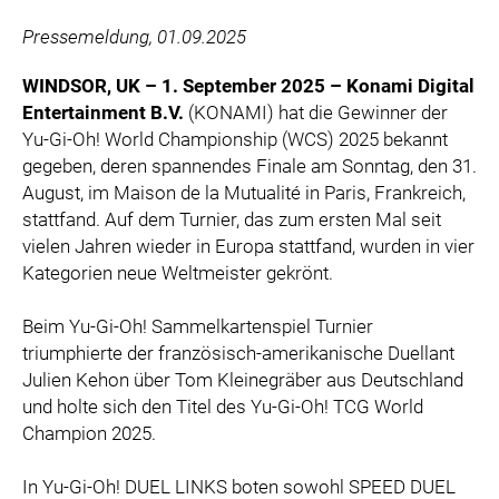
ZOOPLUS
Pressemeldung, 01.09.2025
RABEA ROGGE
SWITCHBOT
WINDSOR, UK – 1. September 2025 – Konami Digital
Entertainment B.V.
(KONAMI) hat die Gewinner der
SUPERUM
Yu-Gi-Oh! World Championship (WCS) 2025 bekannt
MEDIA
gegeben, deren spannendes Finale am Sonntag, den 31.
August, im Maison de la Mutualité in Paris, Frankreich,
PRESSEBILDER
stattfand. Auf dem Turnier, das zum ersten Mal seit
vielen Jahren wieder in Europa stattfand, wurden in vier
PRESSEKONTAKT
Kategorien neue Weltmeister gekrönt.
Beim Yu-Gi-Oh! Sammelkartenspiel Turnier
triumphierte der französisch-amerikanische Duellant
Julien Kehon über Tom Kleinegräber aus Deutschland
und holte sich den Titel des Yu-Gi-Oh! TCG World
Champion 2025.
In Yu-Gi-Oh! DUEL LINKS boten sowohl SPEED DUEL