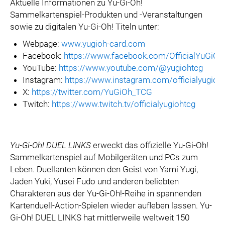
Aktuelle Informationen zu Yu-Gi-Oh!
Sammelkartenspiel-Produkten und -Veranstaltungen
sowie zu digitalen Yu-Gi-Oh! Titeln unter:
Webpage:
www.yugioh-card.com
Facebook:
https://www.facebook.com/OfficialYuGiO
YouTube:
https://www.youtube.com/@yugiohtcg
Instagram:
https://www.instagram.com/officialyugioh
X:
https://twitter.com/YuGiOh_TCG
Twitch:
https://www.twitch.tv/officialyugiohtcg
Yu-Gi-Oh! DUEL LINKS
erweckt das offizielle Yu-Gi-Oh!
Sammelkartenspiel auf Mobilgeräten und PCs zum
Leben. Duellanten können den Geist von Yami Yugi,
Jaden Yuki, Yusei Fudo und anderen beliebten
Charakteren aus der Yu-Gi-Oh!-Reihe in spannenden
Kartenduell-Action-Spielen wieder aufleben lassen. Yu-
Gi-Oh! DUEL LINKS hat mittlerweile weltweit 150