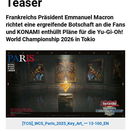
Teaser
SONOS DE
SONOS AT
Frankreichs Präsident Emmanuel Macron
ZURU
richtet eine ergreifende Botschaft an die Fans
MERGE GAMES
und KONAMI enthüllt Pläne für die Yu-Gi-Oh!
World Championship 2026 in Tokio
PQUBE
K5 FACTORY
WILD RIVER GAMES
SUPERCELL
KONAMI
CHERRY
SYLVOX
PREMIUM AUDIO
KOSPET
ONKYO
[TCG]_WCS_Paris_2025_Key_Art_ー 13-100_EN
WARNER BROS. DISCOVERY GLOBAL CONSUMER PRODUCTS