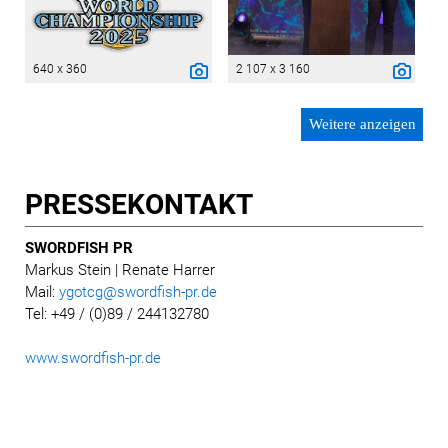
640 x 360
2 107 x 3 160
Weitere anzeigen
PRESSE­KONTAKT
SWORDFISH PR
Markus Stein
| Renate Harrer
Mail:
ygotcg@swordfish-pr.de
Tel: +49 / (0)89 / 244132780
www.swordfish-pr.de