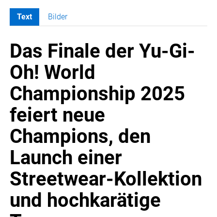
Text
Bilder
MELDUNGEN
Das Finale der Yu-Gi-
SWORDFISH
AMAZON SPORT
Oh! World
AURA
Championship 2025
AWOL VISION
BESTATTUNG HIMMELBLAU
feiert neue
CARRERA
Champions, den
EORA
OPTIMUM NUTRITION
Launch einer
PROF. GEORGE BIRKMAYER NADH
Streetwear-Kollektion
PUSTEFIX
und hochkarätige
META COMMUNICATION
REVELL