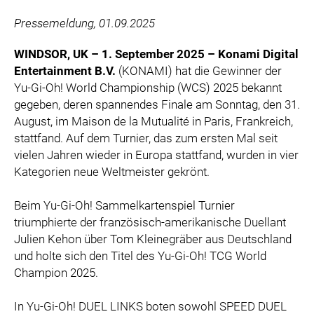
ZOOPLUS
Pressemeldung, 01.09.2025
RABEA ROGGE
SWITCHBOT
WINDSOR, UK – 1. September 2025 – Konami Digital
Entertainment B.V.
(KONAMI) hat die Gewinner der
SUPERUM
Yu-Gi-Oh! World Championship (WCS) 2025 bekannt
MEDIA
gegeben, deren spannendes Finale am Sonntag, den 31.
August, im Maison de la Mutualité in Paris, Frankreich,
PRESSEBILDER
stattfand. Auf dem Turnier, das zum ersten Mal seit
vielen Jahren wieder in Europa stattfand, wurden in vier
PRESSEKONTAKT
Kategorien neue Weltmeister gekrönt.
Beim Yu-Gi-Oh! Sammelkartenspiel Turnier
triumphierte der französisch-amerikanische Duellant
Julien Kehon über Tom Kleinegräber aus Deutschland
und holte sich den Titel des Yu-Gi-Oh! TCG World
Champion 2025.
In Yu-Gi-Oh! DUEL LINKS boten sowohl SPEED DUEL