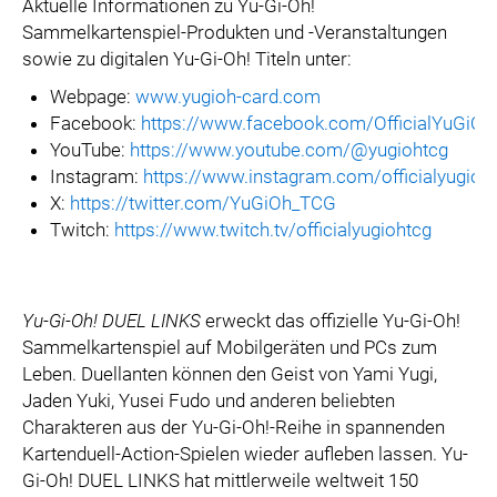
Aktuelle Informationen zu Yu-Gi-Oh!
Sammelkartenspiel-Produkten und -Veranstaltungen
sowie zu digitalen Yu-Gi-Oh! Titeln unter:
Webpage:
www.yugioh-card.com
Facebook:
https://www.facebook.com/OfficialYuGiO
YouTube:
https://www.youtube.com/@yugiohtcg
Instagram:
https://www.instagram.com/officialyugioh
X:
https://twitter.com/YuGiOh_TCG
Twitch:
https://www.twitch.tv/officialyugiohtcg
Yu-Gi-Oh! DUEL LINKS
erweckt das offizielle Yu-Gi-Oh!
Sammelkartenspiel auf Mobilgeräten und PCs zum
Leben. Duellanten können den Geist von Yami Yugi,
Jaden Yuki, Yusei Fudo und anderen beliebten
Charakteren aus der Yu-Gi-Oh!-Reihe in spannenden
Kartenduell-Action-Spielen wieder aufleben lassen. Yu-
Gi-Oh! DUEL LINKS hat mittlerweile weltweit 150