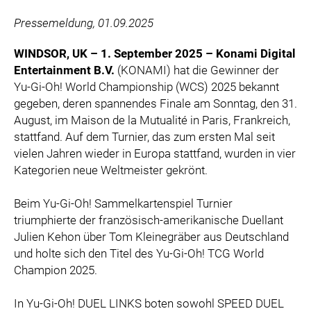
ZOOPLUS
Pressemeldung, 01.09.2025
RABEA ROGGE
SWITCHBOT
WINDSOR, UK – 1. September 2025 – Konami Digital
Entertainment B.V.
(KONAMI) hat die Gewinner der
SUPERUM
Yu-Gi-Oh! World Championship (WCS) 2025 bekannt
MEDIA
gegeben, deren spannendes Finale am Sonntag, den 31.
August, im Maison de la Mutualité in Paris, Frankreich,
PRESSEBILDER
stattfand. Auf dem Turnier, das zum ersten Mal seit
vielen Jahren wieder in Europa stattfand, wurden in vier
PRESSEKONTAKT
Kategorien neue Weltmeister gekrönt.
Beim Yu-Gi-Oh! Sammelkartenspiel Turnier
triumphierte der französisch-amerikanische Duellant
Julien Kehon über Tom Kleinegräber aus Deutschland
und holte sich den Titel des Yu-Gi-Oh! TCG World
Champion 2025.
In Yu-Gi-Oh! DUEL LINKS boten sowohl SPEED DUEL