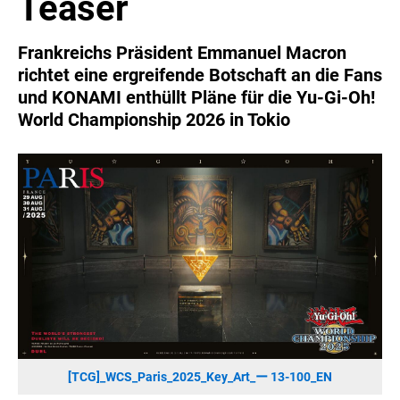
Teaser
SONOS DE
SONOS AT
Frankreichs Präsident Emmanuel Macron
ZURU
richtet eine ergreifende Botschaft an die Fans
MERGE GAMES
und KONAMI enthüllt Pläne für die Yu-Gi-Oh!
World Championship 2026 in Tokio
PQUBE
K5 FACTORY
WILD RIVER GAMES
SUPERCELL
KONAMI
CHERRY
SYLVOX
PREMIUM AUDIO
KOSPET
ONKYO
[TCG]_WCS_Paris_2025_Key_Art_ー 13-100_EN
WARNER BROS. DISCOVERY GLOBAL CONSUMER PRODUCTS