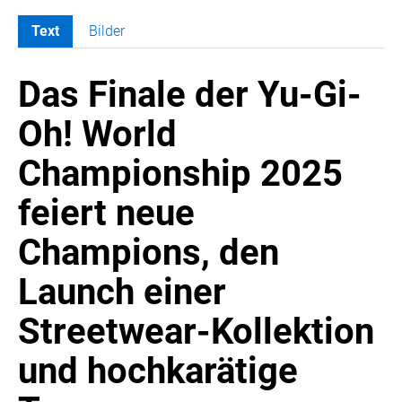
Text
Bilder
MELDUNGEN
Das Finale der Yu-Gi-
SWORDFISH
AMAZON SPORT
Oh! World
AURA
Championship 2025
AWOL VISION
BESTATTUNG HIMMELBLAU
feiert neue
CARRERA
Champions, den
EORA
OPTIMUM NUTRITION
Launch einer
PROF. GEORGE BIRKMAYER NADH
Streetwear-Kollektion
PUSTEFIX
und hochkarätige
META COMMUNICATION
REVELL