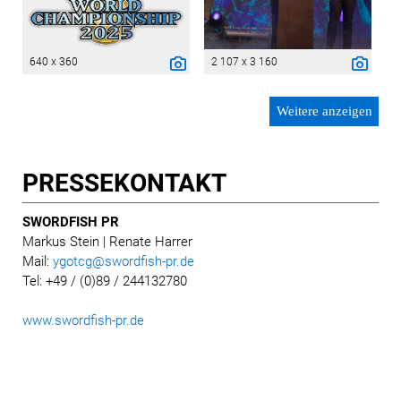
640 x 360
2 107 x 3 160
Weitere anzeigen
PRESSE­KONTAKT
SWORDFISH PR
Markus Stein
| Renate Harrer
Mail:
ygotcg@swordfish-pr.de
Tel: +49 / (0)89 / 244132780
www.swordfish-pr.de