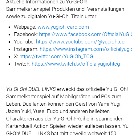
Aktuelle Informationen zu Yu-Gi-Oh!
Sammelkartenspiel-Produkten und -Veranstaltungen
sowie zu digitalen Yu-Gi-Oh! Titeln unter:
Webpage:
www.yugioh-card.com
Facebook:
https://www.facebook.com/OfficialYuGiO
YouTube:
https://www.youtube.com/@yugiohtcg
Instagram:
https://www.instagram.com/officialyugioh
X:
https://twitter.com/YuGiOh_TCG
Twitch:
https://www.twitch.tv/officialyugiohtcg
Yu-Gi-Oh! DUEL LINKS
erweckt das offizielle Yu-Gi-Oh!
Sammelkartenspiel auf Mobilgeräten und PCs zum
Leben. Duellanten können den Geist von Yami Yugi,
Jaden Yuki, Yusei Fudo und anderen beliebten
Charakteren aus der Yu-Gi-Oh!-Reihe in spannenden
Kartenduell-Action-Spielen wieder aufleben lassen. Yu-
Gi-Oh! DUEL LINKS hat mittlerweile weltweit 150