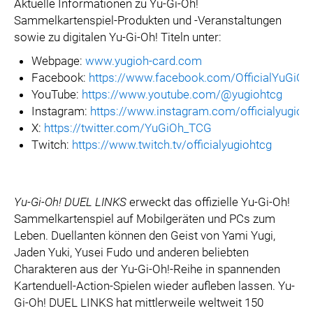
Aktuelle Informationen zu Yu-Gi-Oh!
Sammelkartenspiel-Produkten und -Veranstaltungen
sowie zu digitalen Yu-Gi-Oh! Titeln unter:
Webpage:
www.yugioh-card.com
Facebook:
https://www.facebook.com/OfficialYuGiO
YouTube:
https://www.youtube.com/@yugiohtcg
Instagram:
https://www.instagram.com/officialyugioh
X:
https://twitter.com/YuGiOh_TCG
Twitch:
https://www.twitch.tv/officialyugiohtcg
Yu-Gi-Oh! DUEL LINKS
erweckt das offizielle Yu-Gi-Oh!
Sammelkartenspiel auf Mobilgeräten und PCs zum
Leben. Duellanten können den Geist von Yami Yugi,
Jaden Yuki, Yusei Fudo und anderen beliebten
Charakteren aus der Yu-Gi-Oh!-Reihe in spannenden
Kartenduell-Action-Spielen wieder aufleben lassen. Yu-
Gi-Oh! DUEL LINKS hat mittlerweile weltweit 150