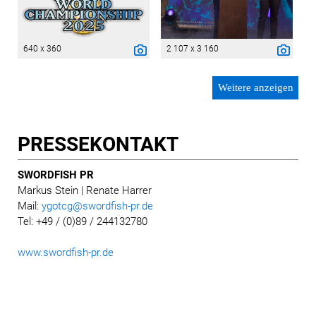
640 x 360
2 107 x 3 160
Weitere anzeigen
PRESSE­KONTAKT
SWORDFISH PR
Markus Stein
| Renate Harrer
Mail:
ygotcg@swordfish-pr.de
Tel: +49 / (0)89 / 244132780
www.swordfish-pr.de