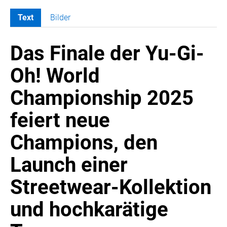
Text
Bilder
MELDUNGEN
Das Finale der Yu-Gi-
SWORDFISH
AMAZON SPORT
Oh! World
AURA
Championship 2025
AWOL VISION
BESTATTUNG HIMMELBLAU
feiert neue
CARRERA
Champions, den
EORA
OPTIMUM NUTRITION
Launch einer
PROF. GEORGE BIRKMAYER NADH
Streetwear-Kollektion
PUSTEFIX
und hochkarätige
META COMMUNICATION
REVELL