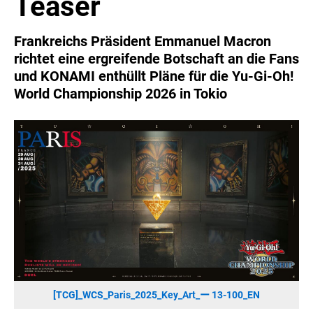
Teaser
SONOS DE
SONOS AT
Frankreichs Präsident Emmanuel Macron
ZURU
richtet eine ergreifende Botschaft an die Fans
MERGE GAMES
und KONAMI enthüllt Pläne für die Yu-Gi-Oh!
World Championship 2026 in Tokio
PQUBE
K5 FACTORY
WILD RIVER GAMES
SUPERCELL
KONAMI
CHERRY
SYLVOX
PREMIUM AUDIO
KOSPET
ONKYO
[TCG]_WCS_Paris_2025_Key_Art_ー 13-100_EN
WARNER BROS. DISCOVERY GLOBAL CONSUMER PRODUCTS