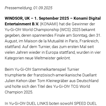
ZOOPLUS
Pressemeldung, 01.09.2025
RABEA ROGGE
SWITCHBOT
WINDSOR, UK – 1. September 2025 – Konami Digital
Entertainment B.V.
(KONAMI) hat die Gewinner der
SUPERUM
Yu-Gi-Oh! World Championship (WCS) 2025 bekannt
MEDIA
gegeben, deren spannendes Finale am Sonntag, den 31.
August, im Maison de la Mutualité in Paris, Frankreich,
PRESSEBILDER
stattfand. Auf dem Turnier, das zum ersten Mal seit
vielen Jahren wieder in Europa stattfand, wurden in vier
PRESSEKONTAKT
Kategorien neue Weltmeister gekrönt.
Beim Yu-Gi-Oh! Sammelkartenspiel Turnier
triumphierte der französisch-amerikanische Duellant
Julien Kehon über Tom Kleinegräber aus Deutschland
und holte sich den Titel des Yu-Gi-Oh! TCG World
Champion 2025.
In Yu-Gi-Oh! DUEL LINKS boten sowohl SPEED DUEL