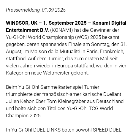
ZOOPLUS
Pressemeldung, 01.09.2025
RABEA ROGGE
SWITCHBOT
WINDSOR, UK – 1. September 2025 – Konami Digital
Entertainment B.V.
(KONAMI) hat die Gewinner der
SUPERUM
Yu-Gi-Oh! World Championship (WCS) 2025 bekannt
MEDIA
gegeben, deren spannendes Finale am Sonntag, den 31.
August, im Maison de la Mutualité in Paris, Frankreich,
PRESSEBILDER
stattfand. Auf dem Turnier, das zum ersten Mal seit
vielen Jahren wieder in Europa stattfand, wurden in vier
PRESSEKONTAKT
Kategorien neue Weltmeister gekrönt.
Beim Yu-Gi-Oh! Sammelkartenspiel Turnier
triumphierte der französisch-amerikanische Duellant
Julien Kehon über Tom Kleinegräber aus Deutschland
und holte sich den Titel des Yu-Gi-Oh! TCG World
Champion 2025.
In Yu-Gi-Oh! DUEL LINKS boten sowohl SPEED DUEL