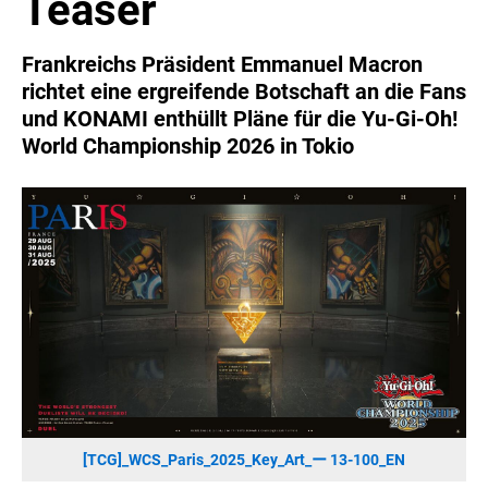
Teaser
SONOS DE
SONOS AT
Frankreichs Präsident Emmanuel Macron
ZURU
richtet eine ergreifende Botschaft an die Fans
MERGE GAMES
und KONAMI enthüllt Pläne für die Yu-Gi-Oh!
World Championship 2026 in Tokio
PQUBE
K5 FACTORY
WILD RIVER GAMES
SUPERCELL
KONAMI
CHERRY
SYLVOX
PREMIUM AUDIO
KOSPET
ONKYO
[TCG]_WCS_Paris_2025_Key_Art_ー 13-100_EN
WARNER BROS. DISCOVERY GLOBAL CONSUMER PRODUCTS