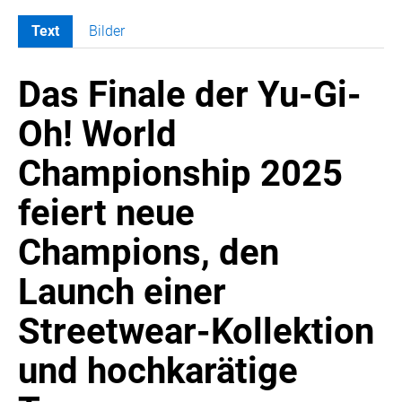
Text
Bilder
MELDUNGEN
Das Finale der Yu-Gi-
SWORDFISH
AMAZON SPORT
Oh! World
AURA
Championship 2025
AWOL VISION
BESTATTUNG HIMMELBLAU
feiert neue
CARRERA
Champions, den
EORA
OPTIMUM NUTRITION
Launch einer
PROF. GEORGE BIRKMAYER NADH
Streetwear-Kollektion
PUSTEFIX
und hochkarätige
META COMMUNICATION
REVELL