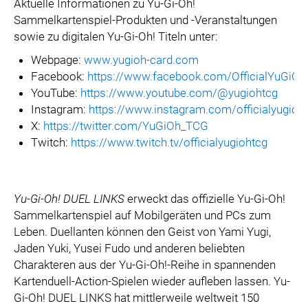
Aktuelle Informationen zu Yu-Gi-Oh!
Sammelkartenspiel-Produkten und -Veranstaltungen
sowie zu digitalen Yu-Gi-Oh! Titeln unter:
Webpage:
www.yugioh-card.com
Facebook:
https://www.facebook.com/OfficialYuGiO
YouTube:
https://www.youtube.com/@yugiohtcg
Instagram:
https://www.instagram.com/officialyugioh
X:
https://twitter.com/YuGiOh_TCG
Twitch:
https://www.twitch.tv/officialyugiohtcg
Yu-Gi-Oh! DUEL LINKS
erweckt das offizielle Yu-Gi-Oh!
Sammelkartenspiel auf Mobilgeräten und PCs zum
Leben. Duellanten können den Geist von Yami Yugi,
Jaden Yuki, Yusei Fudo und anderen beliebten
Charakteren aus der Yu-Gi-Oh!-Reihe in spannenden
Kartenduell-Action-Spielen wieder aufleben lassen. Yu-
Gi-Oh! DUEL LINKS hat mittlerweile weltweit 150