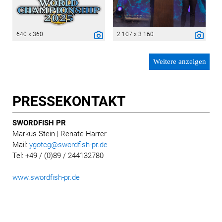
640 x 360
2 107 x 3 160
Weitere anzeigen
PRESSE­KONTAKT
SWORDFISH PR
Markus Stein
| Renate Harrer
Mail:
ygotcg@swordfish-pr.de
Tel: +49 / (0)89 / 244132780
www.swordfish-pr.de