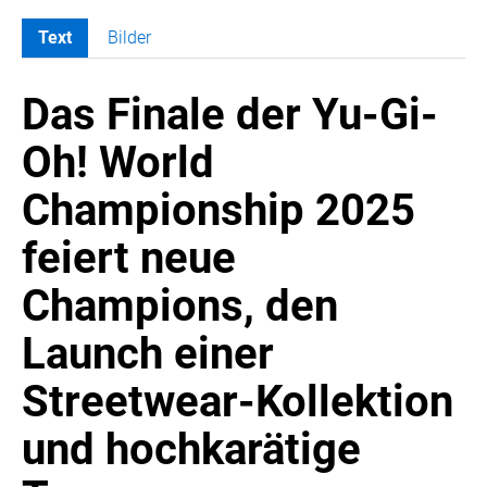
Text
Bilder
MELDUNGEN
Das Finale der Yu-Gi-
SWORDFISH
AMAZON SPORT
Oh! World
AURA
Championship 2025
AWOL VISION
BESTATTUNG HIMMELBLAU
feiert neue
CARRERA
Champions, den
EORA
OPTIMUM NUTRITION
Launch einer
PROF. GEORGE BIRKMAYER NADH
Streetwear-Kollektion
PUSTEFIX
und hochkarätige
META COMMUNICATION
REVELL