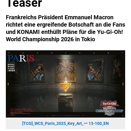
Teaser
SONOS DE
SONOS AT
Frankreichs Präsident Emmanuel Macron
ZURU
richtet eine ergreifende Botschaft an die Fans
MERGE GAMES
und KONAMI enthüllt Pläne für die Yu-Gi-Oh!
World Championship 2026 in Tokio
PQUBE
K5 FACTORY
WILD RIVER GAMES
SUPERCELL
KONAMI
CHERRY
SYLVOX
PREMIUM AUDIO
KOSPET
ONKYO
[TCG]_WCS_Paris_2025_Key_Art_ー 13-100_EN
WARNER BROS. DISCOVERY GLOBAL CONSUMER PRODUCTS