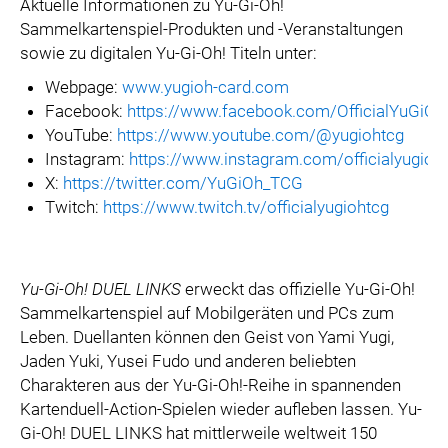
Aktuelle Informationen zu Yu-Gi-Oh!
Sammelkartenspiel-Produkten und -Veranstaltungen
sowie zu digitalen Yu-Gi-Oh! Titeln unter:
Webpage:
www.yugioh-card.com
Facebook:
https://www.facebook.com/OfficialYuGiO
YouTube:
https://www.youtube.com/@yugiohtcg
Instagram:
https://www.instagram.com/officialyugioh
X:
https://twitter.com/YuGiOh_TCG
Twitch:
https://www.twitch.tv/officialyugiohtcg
Yu-Gi-Oh! DUEL LINKS
erweckt das offizielle Yu-Gi-Oh!
Sammelkartenspiel auf Mobilgeräten und PCs zum
Leben. Duellanten können den Geist von Yami Yugi,
Jaden Yuki, Yusei Fudo und anderen beliebten
Charakteren aus der Yu-Gi-Oh!-Reihe in spannenden
Kartenduell-Action-Spielen wieder aufleben lassen. Yu-
Gi-Oh! DUEL LINKS hat mittlerweile weltweit 150