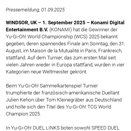
ZOOPLUS
Pressemeldung, 01.09.2025
RABEA ROGGE
SWITCHBOT
WINDSOR, UK – 1. September 2025 – Konami Digital
Entertainment B.V.
(KONAMI) hat die Gewinner der
SUPERUM
Yu-Gi-Oh! World Championship (WCS) 2025 bekannt
MEDIA
gegeben, deren spannendes Finale am Sonntag, den 31.
August, im Maison de la Mutualité in Paris, Frankreich,
PRESSEBILDER
stattfand. Auf dem Turnier, das zum ersten Mal seit
vielen Jahren wieder in Europa stattfand, wurden in vier
PRESSEKONTAKT
Kategorien neue Weltmeister gekrönt.
Beim Yu-Gi-Oh! Sammelkartenspiel Turnier
triumphierte der französisch-amerikanische Duellant
Julien Kehon über Tom Kleinegräber aus Deutschland
und holte sich den Titel des Yu-Gi-Oh! TCG World
Champion 2025.
In Yu-Gi-Oh! DUEL LINKS boten sowohl SPEED DUEL