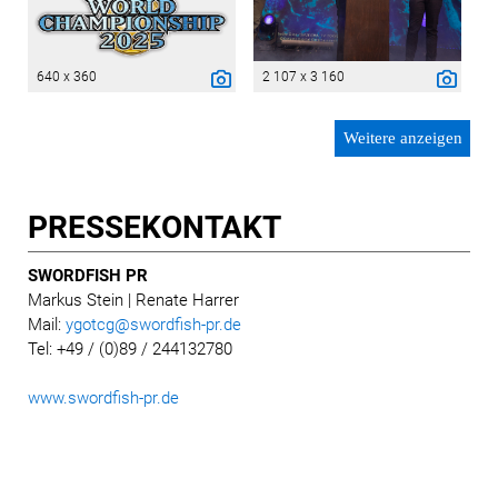
640 x 360
2 107 x 3 160
Weitere anzeigen
PRESSE­KONTAKT
SWORDFISH PR
Markus Stein
| Renate Harrer
Mail:
ygotcg@swordfish-pr.de
Tel: +49 / (0)89 / 244132780
www.swordfish-pr.de