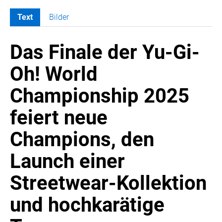
Text
Bilder
MELDUNGEN
Das Finale der Yu-Gi-
SWORDFISH
AMAZON SPORT
Oh! World
AURA
Championship 2025
AWOL VISION
BESTATTUNG HIMMELBLAU
feiert neue
CARRERA
Champions, den
EORA
OPTIMUM NUTRITION
Launch einer
PROF. GEORGE BIRKMAYER NADH
Streetwear-Kollektion
PUSTEFIX
und hochkarätige
META COMMUNICATION
REVELL