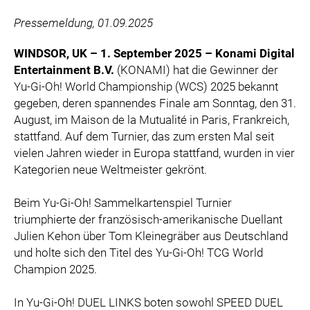
ZOOPLUS
Pressemeldung, 01.09.2025
RABEA ROGGE
SWITCHBOT
WINDSOR, UK – 1. September 2025 – Konami Digital
Entertainment B.V.
(KONAMI) hat die Gewinner der
SUPERUM
Yu-Gi-Oh! World Championship (WCS) 2025 bekannt
MEDIA
gegeben, deren spannendes Finale am Sonntag, den 31.
August, im Maison de la Mutualité in Paris, Frankreich,
PRESSEBILDER
stattfand. Auf dem Turnier, das zum ersten Mal seit
vielen Jahren wieder in Europa stattfand, wurden in vier
PRESSEKONTAKT
Kategorien neue Weltmeister gekrönt.
Beim Yu-Gi-Oh! Sammelkartenspiel Turnier
triumphierte der französisch-amerikanische Duellant
Julien Kehon über Tom Kleinegräber aus Deutschland
und holte sich den Titel des Yu-Gi-Oh! TCG World
Champion 2025.
In Yu-Gi-Oh! DUEL LINKS boten sowohl SPEED DUEL