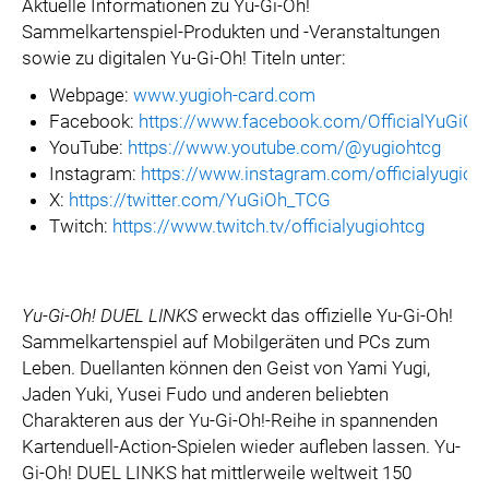
Aktuelle Informationen zu Yu-Gi-Oh!
Sammelkartenspiel-Produkten und -Veranstaltungen
sowie zu digitalen Yu-Gi-Oh! Titeln unter:
Webpage:
www.yugioh-card.com
Facebook:
https://www.facebook.com/OfficialYuGiO
YouTube:
https://www.youtube.com/@yugiohtcg
Instagram:
https://www.instagram.com/officialyugioh
X:
https://twitter.com/YuGiOh_TCG
Twitch:
https://www.twitch.tv/officialyugiohtcg
Yu-Gi-Oh! DUEL LINKS
erweckt das offizielle Yu-Gi-Oh!
Sammelkartenspiel auf Mobilgeräten und PCs zum
Leben. Duellanten können den Geist von Yami Yugi,
Jaden Yuki, Yusei Fudo und anderen beliebten
Charakteren aus der Yu-Gi-Oh!-Reihe in spannenden
Kartenduell-Action-Spielen wieder aufleben lassen. Yu-
Gi-Oh! DUEL LINKS hat mittlerweile weltweit 150