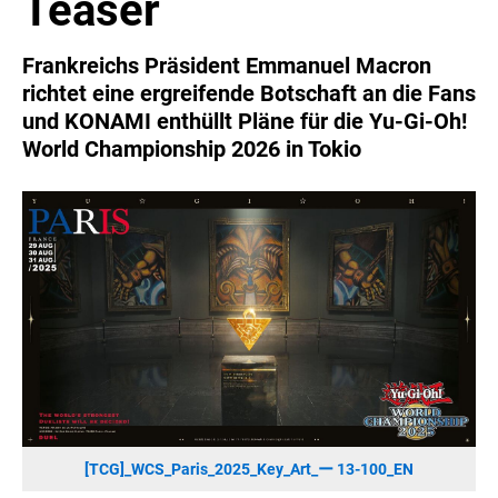
Teaser
SONOS DE
SONOS AT
Frankreichs Präsident Emmanuel Macron
ZURU
richtet eine ergreifende Botschaft an die Fans
MERGE GAMES
und KONAMI enthüllt Pläne für die Yu-Gi-Oh!
World Championship 2026 in Tokio
PQUBE
K5 FACTORY
WILD RIVER GAMES
SUPERCELL
KONAMI
CHERRY
SYLVOX
PREMIUM AUDIO
KOSPET
ONKYO
[TCG]_WCS_Paris_2025_Key_Art_ー 13-100_EN
WARNER BROS. DISCOVERY GLOBAL CONSUMER PRODUCTS