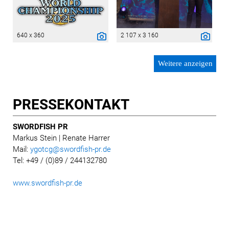
640 x 360
2 107 x 3 160
Weitere anzeigen
PRESSE­KONTAKT
SWORDFISH PR
Markus Stein
| Renate Harrer
Mail:
ygotcg@swordfish-pr.de
Tel: +49 / (0)89 / 244132780
www.swordfish-pr.de