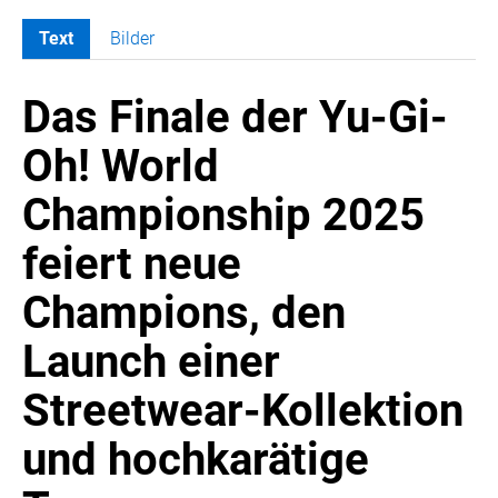
Text
Bilder
MELDUNGEN
Das Finale der Yu-Gi-
SWORDFISH
AMAZON SPORT
Oh! World
AURA
Championship 2025
AWOL VISION
BESTATTUNG HIMMELBLAU
feiert neue
CARRERA
Champions, den
EORA
OPTIMUM NUTRITION
Launch einer
PROF. GEORGE BIRKMAYER NADH
Streetwear-Kollektion
PUSTEFIX
und hochkarätige
META COMMUNICATION
REVELL