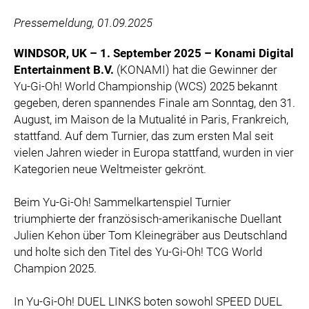
ZOOPLUS
Pressemeldung, 01.09.2025
RABEA ROGGE
SWITCHBOT
WINDSOR, UK – 1. September 2025 – Konami Digital
Entertainment B.V.
(KONAMI) hat die Gewinner der
SUPERUM
Yu-Gi-Oh! World Championship (WCS) 2025 bekannt
MEDIA
gegeben, deren spannendes Finale am Sonntag, den 31.
August, im Maison de la Mutualité in Paris, Frankreich,
PRESSEBILDER
stattfand. Auf dem Turnier, das zum ersten Mal seit
vielen Jahren wieder in Europa stattfand, wurden in vier
PRESSEKONTAKT
Kategorien neue Weltmeister gekrönt.
Beim Yu-Gi-Oh! Sammelkartenspiel Turnier
triumphierte der französisch-amerikanische Duellant
Julien Kehon über Tom Kleinegräber aus Deutschland
und holte sich den Titel des Yu-Gi-Oh! TCG World
Champion 2025.
In Yu-Gi-Oh! DUEL LINKS boten sowohl SPEED DUEL