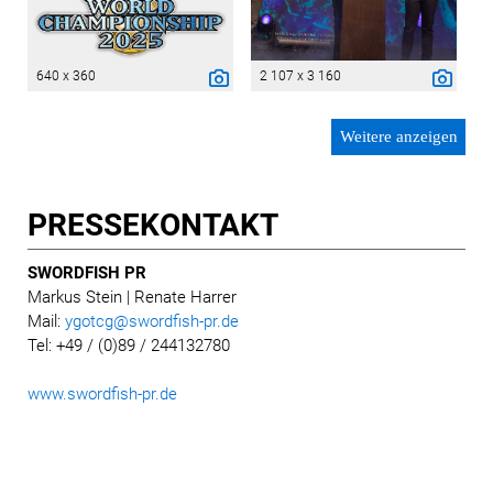
640 x 360
2 107 x 3 160
Weitere anzeigen
PRESSE­KONTAKT
SWORDFISH PR
Markus Stein
| Renate Harrer
Mail:
ygotcg@swordfish-pr.de
Tel: +49 / (0)89 / 244132780
www.swordfish-pr.de