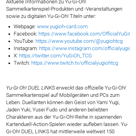
Aktuelle Informationen zu Yu-Gi-Oh!
Sammelkartenspiel-Produkten und -Veranstaltungen
sowie zu digitalen Yu-Gi-Oh! Titeln unter:
Webpage:
www.yugioh-card.com
Facebook:
https://www.facebook.com/OfficialYuGiO
YouTube:
https://www.youtube.com/@yugiohtcg
Instagram:
https://www.instagram.com/officialyugioh
X:
https://twitter.com/YuGiOh_TCG
Twitch:
https://www.twitch.tv/officialyugiohtcg
Yu-Gi-Oh! DUEL LINKS
erweckt das offizielle Yu-Gi-Oh!
Sammelkartenspiel auf Mobilgeräten und PCs zum
Leben. Duellanten können den Geist von Yami Yugi,
Jaden Yuki, Yusei Fudo und anderen beliebten
Charakteren aus der Yu-Gi-Oh!-Reihe in spannenden
Kartenduell-Action-Spielen wieder aufleben lassen. Yu-
Gi-Oh! DUEL LINKS hat mittlerweile weltweit 150