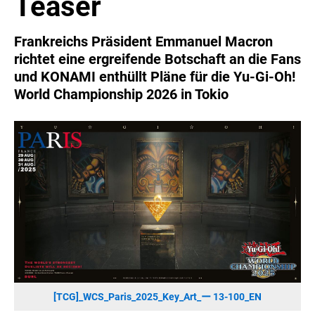
Teaser
SONOS DE
SONOS AT
Frankreichs Präsident Emmanuel Macron
ZURU
richtet eine ergreifende Botschaft an die Fans
MERGE GAMES
und KONAMI enthüllt Pläne für die Yu-Gi-Oh!
World Championship 2026 in Tokio
PQUBE
K5 FACTORY
WILD RIVER GAMES
SUPERCELL
KONAMI
CHERRY
SYLVOX
PREMIUM AUDIO
KOSPET
ONKYO
[TCG]_WCS_Paris_2025_Key_Art_ー 13-100_EN
WARNER BROS. DISCOVERY GLOBAL CONSUMER PRODUCTS