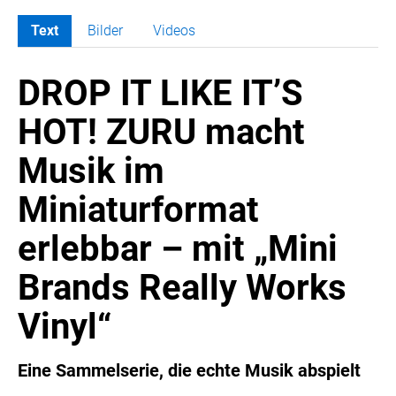
Text
Bilder
Videos
MELDUNGEN
DROP IT LIKE IT’S
SWORDFISH
AMAZON SPORT
HOT! ZURU macht
AURA
Musik im
AWOL VISION
BESTATTUNG HIMMELBLAU
Miniaturformat
CARRERA
erlebbar – mit „Mini
EORA
OPTIMUM NUTRITION
Brands Really Works
PROF. GEORGE BIRKMAYER NADH
Vinyl“
PUSTEFIX
META COMMUNICATION
Eine Sammelserie, die echte Musik abspielt
REVELL