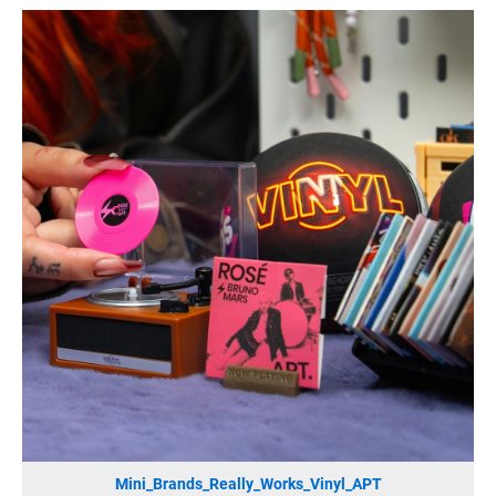
SONOS DE
SONOS AT
ZURU
MERGE GAMES
PQUBE
K5 FACTORY
WILD RIVER GAMES
SUPERCELL
KONAMI
CHERRY
SYLVOX
PREMIUM AUDIO
KOSPET
ONKYO
WARNER BROS. DISCOVERY GLOBAL CONSUMER PRODUCTS
Mini_Brands_Really_Works_Vinyl_APT