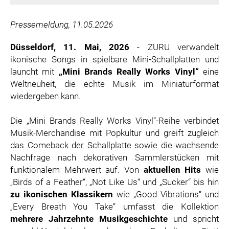
ZOOPLUS
RABEA ROGGE
Pressemeldung, 11.05.2026
SWITCHBOT
Düsseldorf, 11. Mai, 2026
- ZURU verwandelt
SUPERUM
ikonische Songs in spielbare Mini-Schallplatten und
launcht mit
„Mini Brands Really Works Vinyl“
eine
MEDIA
Weltneuheit, die echte Musik im Miniaturformat
PRESSEBILDER
wiedergeben kann.
PRESSEKONTAKT
Die „Mini Brands Really Works Vinyl“-Reihe verbindet
Musik-Merchandise mit Popkultur und greift zugleich
das Comeback der Schallplatte sowie die wachsende
Nachfrage nach dekorativen Sammlerstücken mit
funktionalem Mehrwert auf. Von
aktuellen Hits
wie
„Birds of a Feather“, „Not Like Us“ und „Sucker“ bis hin
zu ikonischen Klassikern
wie „Good Vibrations“ und
„Every Breath You Take“ umfasst die Kollektion
mehrere Jahrzehnte Musikgeschichte
und spricht