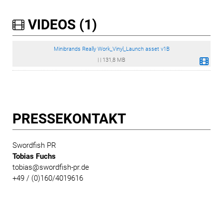
VIDEOS (1)
Minibrands Really Work_Vinyl_Launch asset v1B
|
|
131,8 MB
PRESSE­KONTAKT
Swordfish PR
Tobias Fuchs
tobias@swordfish-pr.de
+49 / (0)160/4019616