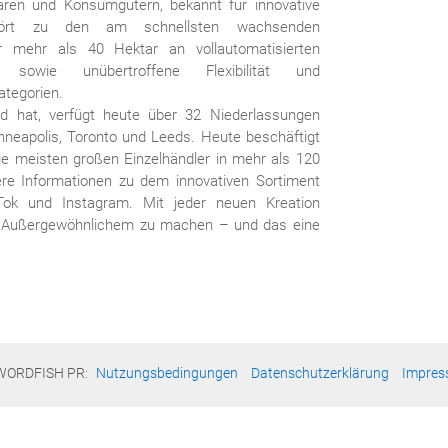
waren und Konsumgütern, bekannt für innovative
hört zu den am schnellsten wachsenden
 mehr als 40 Hektar an vollautomatisierten
on sowie unübertroffene Flexibilität und
ategorien.
 hat, verfügt heute über 32 Niederlassungen
inneapolis, Toronto und Leeds. Heute beschäftigt
ie meisten großen Einzelhändler in mehr als 120
tere Informationen zu dem innovativen Sortiment
ok und Instagram. Mit jeder neuen Kreation
as Außergewöhnlichem zu machen – und das eine
WORDFISH PR:
Nutzungsbedingungen
Datenschutzerklärung
Impre