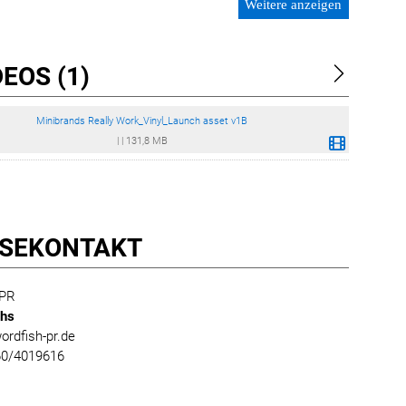
Weitere anzeigen
EOS (1)
Minibrands Really Work_Vinyl_Launch asset v1B
|
|
131,8 MB
SE­KONTAKT
 PR
chs
rdfish-pr.de
60/4019616