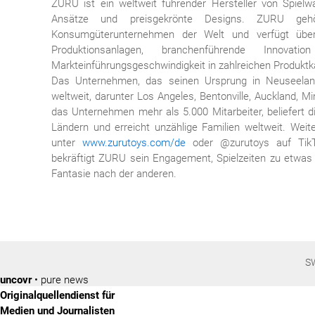
ZURU ist ein weltweit führender Hersteller von Spiel
Ansätze und preisgekrönte Designs. ZURU ge
Konsumgüterunternehmen der Welt und verfügt über
Produktionsanlagen, branchenführende Innovati
Markteinführungsgeschwindigkeit in zahlreichen Produktk
Das Unternehmen, das seinen Ursprung in Neuseeland
weltweit, darunter Los Angeles, Bentonville, Auckland, M
das Unternehmen mehr als 5.000 Mitarbeiter, beliefert d
Ländern und erreicht unzählige Familien weltweit. Wei
unter
www.zurutoys.com/de
oder @zurutoys auf TikT
bekräftigt ZURU sein Engagement, Spielzeiten zu etw
Fantasie nach der anderen.
S
uncovr
• pure news
Originalquellendienst für
Medien und Journalisten