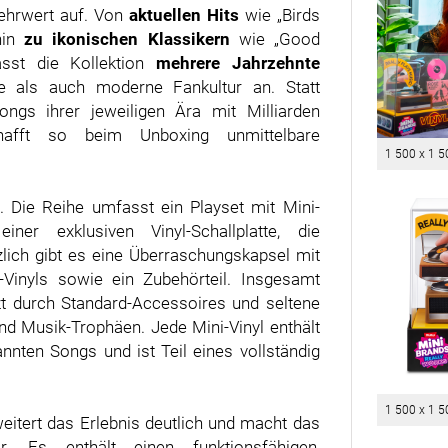
ehrwert auf. Von
aktuellen Hits
wie „Birds
hin
zu ikonischen Klassikern
wie „Good
asst die Kollektion
mehrere Jahrzehnte
e als auch moderne Fankultur an. Statt
ngs ihrer jeweiligen Ära mit Milliarden
hafft so beim Unboxing unmittelbare
1 500 x 1 5
. Die Reihe umfasst ein Playset mit Mini-
einer exklusiven Vinyl-Schallplatte, die
zlich gibt es eine Überraschungskapsel mit
i-Vinyls sowie ein Zubehörteil. Insgesamt
t durch Standard-Accessoires und seltene
nd Musik-Trophäen. Jede Mini-Vinyl enthält
nnten Songs und ist Teil eines vollständig
1 500 x 1 5
eitert das Erlebnis deutlich und macht das
. Es enthält einen funktionsfähigen,