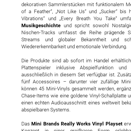
dekorativen Sammlerstücken mit funktionalem M
of a Feather“, „Not Like Us“ und „Sucker“ bis 
Vibrations“ und „Every Breath You Take“ umf
Musikgeschichte
und spricht sowohl Nostalgi
Nischen-Tracks umfasst die Reihe prägende So
Streams und globaler Bekanntheit und sc
Wiedererkennbarkeit und emotionale Verbindung.
Die Produkte sind ab sofort im Handel erhältlich
Plattenspieler inklusive Abspielfunktion und 
ausschließlich in diesem Set verfügbar ist. Zusät
fünf Accessoires – darunter vier zufällige Min
können 45 Mini-Vinyls gesammelt werden, ergänz
Chase-Items wie eine goldene Vinyl-Schallplatte u
einen echten Audioausschnitt eines weltweit beka
abspielbaren Systems.
Das
Mini Brands Really Works Vinyl
Playset
erw
Konzept in einer greifbaren Form erlebbar