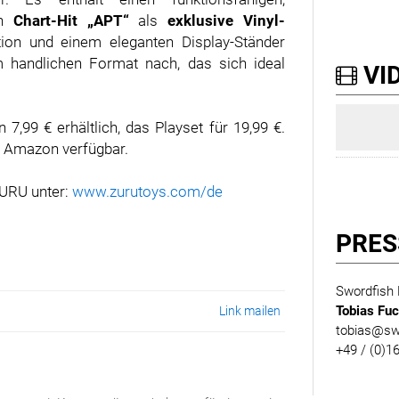
en
Chart-Hit „APT“
als
exklusive Vinyl-
tion und einem eleganten Display-Ständer
em handlichen Format nach, das sich ideal
VID
,99 € erhältlich, das Playset für 19,99 €.
d Amazon verfügbar.
ZURU unter:
www.zurutoys.com/de
PRES
Swordfish
Tobias Fu
Link mailen
tobias@swo
+49 / (0)1