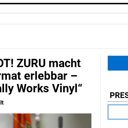
HOT! ZURU macht
rmat erlebbar –
lly Works Vinyl“
PRE
lt