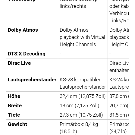
links/rechts
oder kabel
Verbindung
Links/Rech
Dolby Atmos
Dolby Atmos
Dolby Atm
playback with Virtual
playback wi
Height Channels
Height Cha
DTS:X Decoding
-
-
Dirac Live
-
Dirac Live-
enthalten
Lautsprecherständer
KS-28 kompatibler
KS-24 komp
Lautsprecherständer
Lautsprech
Höhe
32,4 cm (12,875 Zoll)
37,8 cm (15
Breite
18 cm (7,125 Zoll)
20,7 cm(8,1
Tiefe
27,3 cm (10,75 Zoll)
31,8 cm (12
Gewicht
Primärbox: 8,4 kg
Primärbox: 
(18,5 lb)
(24,7 lb)