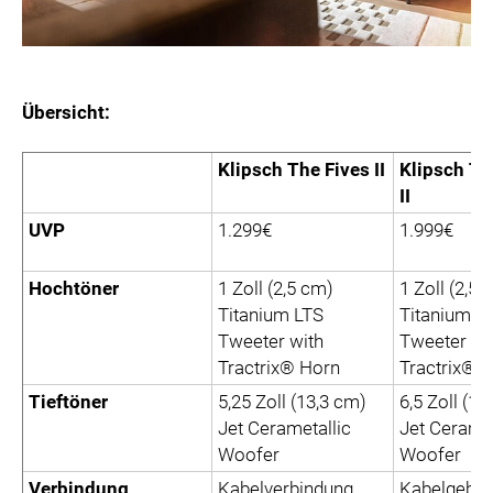
Übersicht:
Klipsch The Fives
II
Klipsch Th
II
UVP
1.299€
1.999€
Hochtöner
1 Zoll (2,5 cm)
1 Zoll (2,5 
Titanium LTS
Titanium L
Tweeter with
Tweeter wi
Tractrix® Horn
Tractrix® 
Tieftöner
5,25 Zoll (13,3 cm)
6,5 Zoll (16
Jet Cerametallic
Jet Ceramet
Woofer
Woofer
Verbindung
Kabelverbindung
Kabelgebu