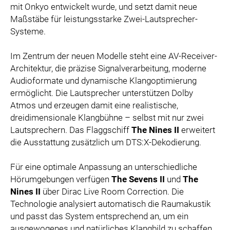
mit Onkyo entwickelt wurde, und setzt damit neue
ZOOPLUS
Maßstäbe für leistungsstarke Zwei-Lautsprecher-
RABEA ROGGE
Systeme.
SWITCHBOT
SUPERUM
Im Zentrum der neuen Modelle steht eine AV-Receiver-
Architektur, die präzise Signalverarbeitung, moderne
MEDIA
Audioformate und dynamische Klangoptimierung
ermöglicht. Die Lautsprecher unterstützen Dolby
PRESSEBILDER
Atmos und erzeugen damit eine realistische,
PRESSEKONTAKT
dreidimensionale Klangbühne – selbst mit nur zwei
Lautsprechern. Das Flaggschiff
The Nines II
erweitert
die Ausstattung zusätzlich um DTS:X-Dekodierung.
Für eine optimale Anpassung an unterschiedliche
Hörumgebungen verfügen
The Sevens II
und
The
Nines II
über Dirac Live Room Correction. Die
Technologie analysiert automatisch die Raumakustik
und passt das System entsprechend an, um ein
ausgewogenes und natürliches Klangbild zu schaffen.