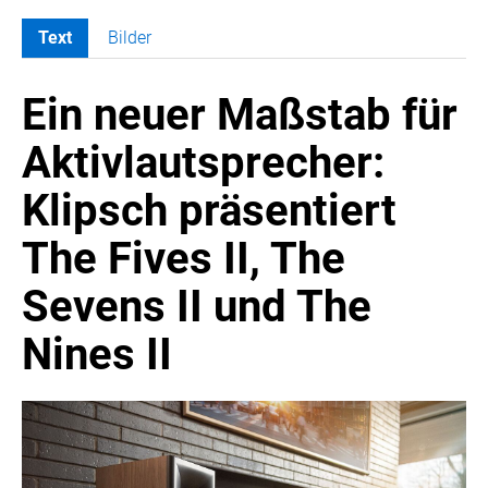
Text
Bilder
MELDUNGEN
Ein neuer Maßstab für
SWORDFISH
AMAZON SPORT
Aktivlautsprecher:
AURA
Klipsch präsentiert
AWOL VISION
BESTATTUNG HIMMELBLAU
The Fives II, The
CARRERA
Sevens II und The
EORA
OPTIMUM NUTRITION
Nines II
PROF. GEORGE BIRKMAYER NADH
PUSTEFIX
META COMMUNICATION
REVELL