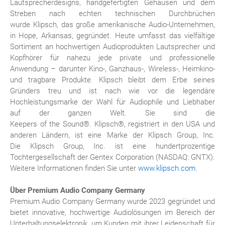
Lautsprecherdesigns, handgefertigten Gehäusen und dem
Streben nach echten technischen Durchbrüchen
wurde Klipsch, das große amerikanische Audio-Unternehmen,
in Hope, Arkansas, gegründet. Heute umfasst das vielfältige
Sortiment an hochwertigen Audioprodukten Lautsprecher und
Kopfhörer für nahezu jede private und professionelle
Anwendung – darunter Kino-, Ganzhaus-, Wireless-, Heimkino-
und tragbare Produkte. Klipsch bleibt dem Erbe seines
Gründers treu und ist nach wie vor die legendäre
Hochleistungsmarke der Wahl für Audiophile und Liebhaber
auf der ganzen Welt. Sie sind die
Keepers of the Sound®. Klipsch®, registriert in den USA und
anderen Ländern, ist eine Marke der Klipsch Group, Inc.
Die Klipsch Group, Inc. ist eine hundertprozentige
Tochtergesellschaft der Gentex Corporation (NASDAQ: GNTX).
Weitere Informationen finden Sie unter
www.klipsch.com
.
Über Premium Audio Company Germany
Premium Audio Company Germany wurde 2023 gegründet und
bietet innovative, hochwertige Audiolösungen im Bereich der
Unterhaltungselektronik, um Kunden mit ihrer Leidenschaft für