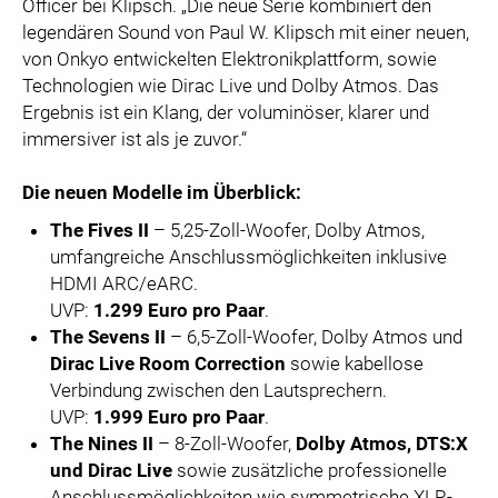
Officer bei Klipsch. „Die neue Serie kombiniert den
legendären Sound von Paul W. Klipsch mit einer neuen,
von Onkyo entwickelten Elektronikplattform, sowie
Technologien wie Dirac Live und Dolby Atmos. Das
Ergebnis ist ein Klang, der voluminöser, klarer und
immersiver ist als je zuvor.“
Die neuen Modelle im Überblick:
The Fives II
– 5,25-Zoll-Woofer, Dolby Atmos,
umfangreiche Anschlussmöglichkeiten inklusive
HDMI ARC/eARC.
UVP:
1.299 Euro pro Paar
.
The Sevens II
– 6,5-Zoll-Woofer, Dolby Atmos und
Dirac Live Room Correction
sowie kabellose
Verbindung zwischen den Lautsprechern.
UVP:
1.999 Euro pro Paar
.
The Nines II
– 8-Zoll-Woofer,
Dolby Atmos, DTS:X
und Dirac Live
sowie zusätzliche professionelle
Anschlussmöglichkeiten wie symmetrische XLR-