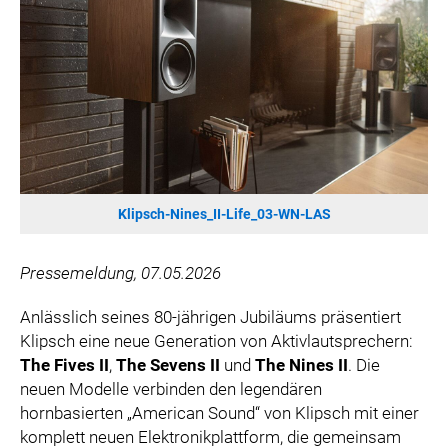
SONOS DE
SONOS AT
ZURU
MERGE GAMES
PQUBE
K5 FACTORY
WILD RIVER GAMES
Klipsch-Nines_II-Life_03-WN-LAS
SUPERCELL
KONAMI
Pressemeldung, 07.05.2026
CHERRY
SYLVOX
Anlässlich seines 80-jährigen Jubiläums präsentiert
Klipsch eine neue Generation von Aktivlautsprechern:
PREMIUM AUDIO
The Fives II
,
The Sevens II
und
The Nines II
. Die
KOSPET
neuen Modelle verbinden den legendären
ONKYO
hornbasierten „American Sound“ von Klipsch mit einer
WARNER BROS. DISCOVERY GLOBAL CONSUMER PRODUCTS
komplett neuen Elektronikplattform, die gemeinsam