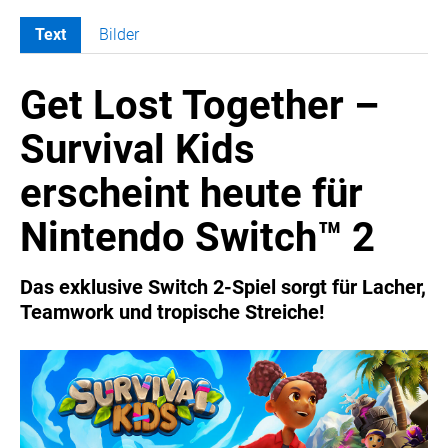
Text
Bilder
MELDUNGEN
Get Lost Together –
SWORDFISH
AMAZON SPORT
Survival Kids
AURA
erscheint heute für
AWOL VISION
BESTATTUNG HIMMELBLAU
Nintendo Switch™ 2
CARRERA
EORA
Das exklusive Switch 2-Spiel sorgt für Lacher,
Teamwork und tropische Streiche!
OPTIMUM NUTRITION
PROF. GEORGE BIRKMAYER NADH
PUSTEFIX
META COMMUNICATION
REVELL