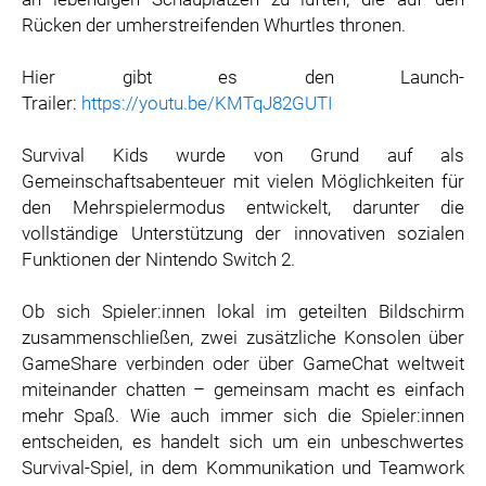
ZOOPLUS
Rücken der umherstreifenden Whurtles thronen.
RABEA ROGGE
Hier gibt es den Launch-
SWITCHBOT
Trailer:
https://youtu.be/KMTqJ82GUTI
SUPERUM
Survival Kids wurde von Grund auf als
MEDIA
Gemeinschaftsabenteuer mit vielen Möglichkeiten für
PRESSEBILDER
den Mehrspielermodus entwickelt, darunter die
vollständige Unterstützung der innovativen sozialen
PRESSEKONTAKT
Funktionen der Nintendo Switch 2.
Ob sich Spieler:innen lokal im geteilten Bildschirm
zusammenschließen, zwei zusätzliche Konsolen über
GameShare verbinden oder über GameChat weltweit
miteinander chatten – gemeinsam macht es einfach
mehr Spaß. Wie auch immer sich die Spieler:innen
entscheiden, es handelt sich um ein unbeschwertes
Survival-Spiel, in dem Kommunikation und Teamwork