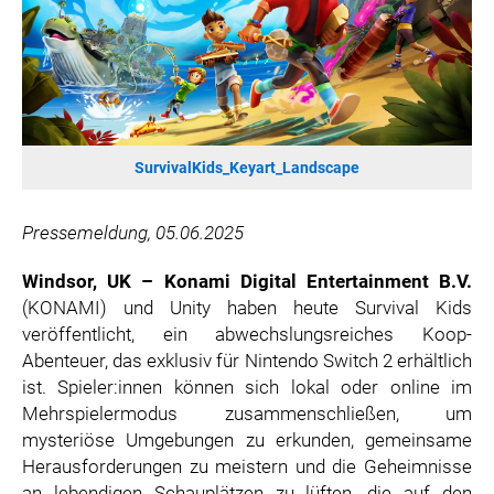
SONOS DE
SONOS AT
ZURU
MERGE GAMES
PQUBE
SurvivalKids_Keyart_Landscape
K5 FACTORY
WILD RIVER GAMES
Pressemeldung, 05.06.2025
SUPERCELL
KONAMI
Windsor, UK – Konami Digital Entertainment B.V.
(KONAMI) und Unity haben heute Survival Kids
CHERRY
veröffentlicht, ein abwechslungsreiches Koop-
SYLVOX
Abenteuer, das exklusiv für Nintendo Switch 2 erhältlich
PREMIUM AUDIO
ist. Spieler:innen können sich lokal oder online im
KOSPET
Mehrspielermodus zusammenschließen, um
mysteriöse Umgebungen zu erkunden, gemeinsame
ONKYO
Herausforderungen zu meistern und die Geheimnisse
WARNER BROS. DISCOVERY GLOBAL CONSUMER PRODUCTS
an lebendigen Schauplätzen zu lüften, die auf den