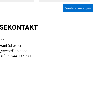
Weitere anzeigen
SE­KONTAKT
 PR
yani
(she/her)
@swordfish-pr.de
 (0) 89 244 132 780