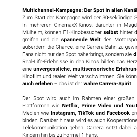
Multichannel-Kampagne: Der Spot in allen Kanä
Zum Start der Kampagne wird der 30-sekündige Sp
In mehreren CinemaxX-Kinos, darunter in Magd
Mülheim, können F1-Kinobesucher
selbst
hinter 
greifen und die
spannende Welt
des Motorspor
außerdem die Chance, eine Carrera-Bahn zu gew
Fans nicht nur den Spot näherbringt, sondern sie
d
Real-Life-Erlebnisse in den Kinos bilden das H
eine
unvergessliche, multisensorische Erfahru
Kinofilm und realer Welt verschwimmen. Sie kön
auch erleben
– das ist der
wahre Carrera-Spirit
.
Der Spot wird auch im Rahmen einer großen 
Plattformen wie
Netflix, Prime Video und You
Medien wie
Instagram, TikTok und Facebook
prä
binden. Darüber hinaus wird es auch Kooperation
Telekommunikation geben. Carrera setzt dabei a
Kindern hin bis zu Formel-1-Fans.