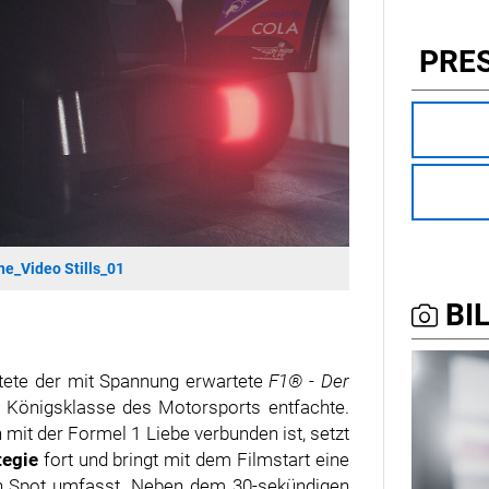
PRE
e_Video Stills_01
BIL
tete der mit Spannung erwartete
F1® - Der
ie Königsklasse des Motorsports entfachte.
 mit der Formel 1 Liebe verbunden ist, setzt
tegie
fort und bringt mit dem Filmstart eine
en Spot umfasst. Neben dem 30-sekündigen