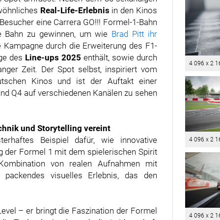
wöhnliches
Real-Life-Erlebnis
in den Kinos
Besucher eine Carrera GO!!! Formel-1-Bahn
ine Bahn zu gewinnen, um wie
Brad Pitt ihr
e Kampagne durch die Erweiterung des F1-
uge des
Line-ups 2025
enthält, sowie durch
4 096 x 2 1
nger Zeit. Der Spot selbst, inspiriert vom
utschen Kinos und ist der Auftakt einer
nd Q4 auf verschiedenen Kanälen zu sehen
chnik und Storytelling vereint
erhaftes Beispiel dafür, wie innovative
4 096 x 2 1
 der Formel 1 mit dem spielerischen Spirit
e Kombination von realen Aufnahmen mit
n packendes visuelles Erlebnis, das den
evel – er bringt die Faszination der Formel
4 096 x 2 1