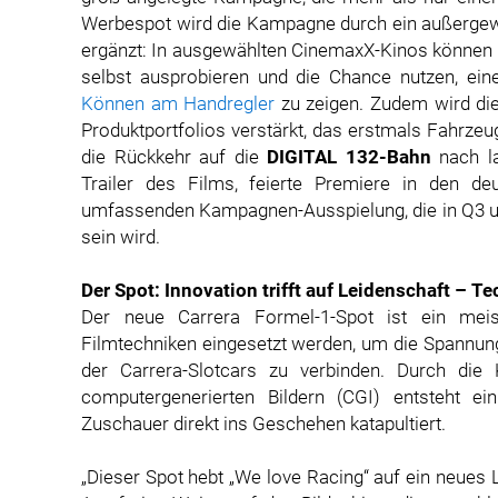
Werbespot wird die Kampagne durch ein außerge
ergänzt: In ausgewählten CinemaxX-Kinos können 
selbst ausprobieren und die Chance nutzen, e
Können am Handregler
zu zeigen. Zudem wird di
Produktportfolios verstärkt, das erstmals Fahrze
die Rückkehr auf die
DIGITAL 132-Bahn
nach la
Trailer des Films, feierte Premiere in den de
umfassenden Kampagnen-Ausspielung, die in Q3 u
sein wird.
Der Spot: Innovation trifft auf Leidenschaft – Te
Der neue Carrera Formel-1-Spot ist ein meist
Filmtechniken eingesetzt werden, um die Spannung
der Carrera-Slotcars zu verbinden. Durch di
computergenerierten Bildern (CGI) entsteht ei
Zuschauer direkt ins Geschehen katapultiert.
„Dieser Spot hebt „We love Racing“ auf ein neues L