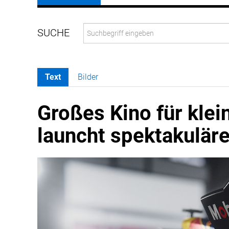
Text
Bilder
Großes Kino für klein
launcht spektakulä