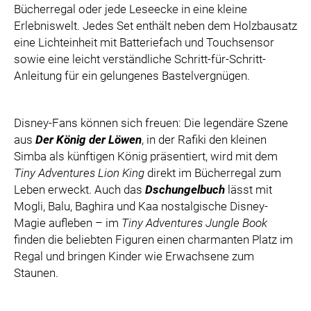
Bücherregal oder jede Leseecke in eine kleine
ZOOPLUS
Erlebniswelt. Jedes Set enthält neben dem Holzbausatz
RABEA ROGGE
eine Lichteinheit mit Batteriefach und Touchsensor
SWITCHBOT
sowie eine leicht verständliche Schritt-für-Schritt-
SUPERUM
Anleitung für ein gelungenes Bastelvergnügen.
MEDIA
Disney-Fans können sich freuen: Die legendäre Szene
PRESSEBILDER
aus
Der König der Löwen
, in der Rafiki den kleinen
PRESSEKONTAKT
Simba als künftigen König präsentiert, wird mit dem
Tiny Adventures Lion King
direkt im Bücherregal zum
Leben erweckt. Auch das
Dschungelbuch
lässt mit
Mogli, Balu, Baghira und Kaa nostalgische Disney-
Magie aufleben – im
Tiny Adventures Jungle Book
finden die beliebten Figuren einen charmanten Platz im
Regal und bringen Kinder wie Erwachsene zum
Staunen.