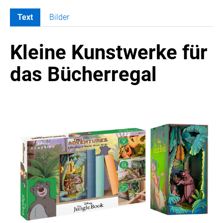
Text
Bilder
MELDUNGEN
Kleine Kunstwerke für
SWORDFISH
AMAZON SPORT
das Bücherregal
AURA
AWOL VISION
BESTATTUNG HIMMELBLAU
CARRERA
EORA
OPTIMUM NUTRITION
PROF. GEORGE BIRKMAYER NADH
PUSTEFIX
META COMMUNICATION
REVELL