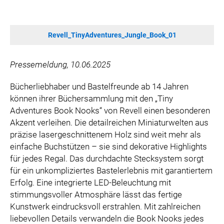
SONOS DE
SONOS AT
Revell_TinyAdventures_Jungle_Book_01
ZURU
MERGE GAMES
Pressemeldung, 10.06.2025
PQUBE
K5 FACTORY
Bücherliebhaber und Bastelfreunde ab 14 Jahren
WILD RIVER GAMES
können ihrer Büchersammlung mit den „Tiny
Adventures Book Nooks“ von Revell einen besonderen
SUPERCELL
Akzent verleihen. Die detailreichen Miniaturwelten aus
KONAMI
präzise lasergeschnittenem Holz sind weit mehr als
CHERRY
einfache Buchstützen – sie sind dekorative Highlights
SYLVOX
für jedes Regal. Das durchdachte Stecksystem sorgt
für ein unkompliziertes Bastelerlebnis mit garantiertem
PREMIUM AUDIO
Erfolg. Eine integrierte LED-Beleuchtung mit
KOSPET
stimmungsvoller Atmosphäre lässt das fertige
ONKYO
Kunstwerk eindrucksvoll erstrahlen. Mit zahlreichen
WARNER BROS. DISCOVERY GLOBAL CONSUMER PRODUCTS
liebevollen Details verwandeln die Book Nooks jedes