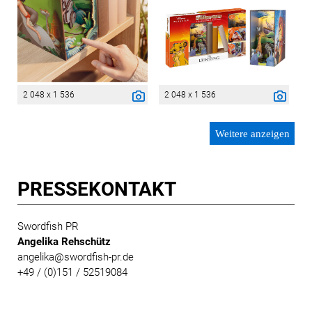
2 048 x 1 536
2 048 x 1 536
Weitere anzeigen
PRESSE­KONTAKT
Swordfish PR
Angelika Rehschütz
angelika@swordfish-pr.de
+49 / (0)151 / 52519084