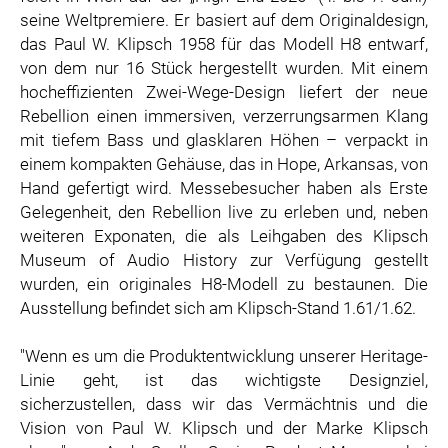
ZOOPLUS
seine Weltpremiere. Er basiert auf dem Originaldesign,
das Paul W. Klipsch 1958 für das Modell H8 entwarf,
RABEA ROGGE
von dem nur 16 Stück hergestellt wurden. Mit einem
SWITCHBOT
hocheffizienten Zwei-Wege-Design liefert der neue
SUPERUM
Rebellion einen immersiven, verzerrungsarmen Klang
mit tiefem Bass und glasklaren Höhen – verpackt in
MEDIA
einem kompakten Gehäuse, das in Hope, Arkansas, von
PRESSEBILDER
Hand gefertigt wird. Messebesucher haben als Erste
Gelegenheit, den Rebellion live zu erleben und, neben
PRESSEKONTAKT
weiteren Exponaten, die als Leihgaben des Klipsch
Museum of Audio History zur Verfügung gestellt
wurden, ein originales H8-Modell zu bestaunen. Die
Ausstellung befindet sich am Klipsch-Stand 1.61/1.62.
"Wenn es um die Produktentwicklung unserer Heritage-
Linie geht, ist das wichtigste Designziel,
sicherzustellen, dass wir das Vermächtnis und die
Vision von Paul W. Klipsch und der Marke Klipsch