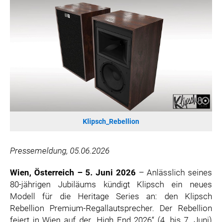
SONOS DE
SONOS AT
ZURU
MERGE GAMES
PQUBE
K5 FACTORY
WILD RIVER GAMES
SUPERCELL
Klipsch_Rebellion
KONAMI
CHERRY
Pressemeldung, 05.06.2026
SYLVOX
PREMIUM AUDIO
Wien, Österreich – 5. Juni 2026
– Anlässlich seines
80-jährigen Jubiläums kündigt Klipsch ein neues
KOSPET
Modell für die Heritage Series an: den Klipsch
ONKYO
Rebellion Premium-Regallautsprecher. Der Rebellion
WARNER BROS. DISCOVERY GLOBAL CONSUMER PRODUCTS
feiert in Wien auf der „High End 2026“ (4. bis 7. Juni)