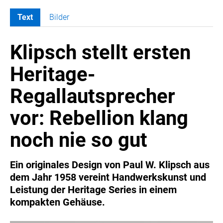
Text
Bilder
MELDUNGEN
Klipsch stellt ersten
SWORDFISH
AMAZON SPORT
Heritage-
AURA
Regallautsprecher
AWOL VISION
BESTATTUNG HIMMELBLAU
vor: Rebellion klang
CARRERA
noch nie so gut
EORA
OPTIMUM NUTRITION
Ein originales Design von Paul W. Klipsch aus
PROF. GEORGE BIRKMAYER NADH
dem Jahr 1958 vereint Handwerkskunst und
PUSTEFIX
Leistung der Heritage Series in einem
META COMMUNICATION
kompakten Gehäuse.
REVELL