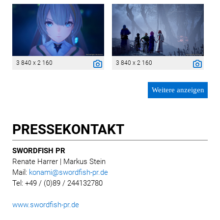
3 840 x 2 160
3 840 x 2 160
Weitere anzeigen
PRESSE­KONTAKT
SWORDFISH PR
Renate Harrer | Markus Stein
Mail:
konami@swordfish-pr.de
Tel: +49 / (0)89 / 244132780
www.swordfish-pr.de