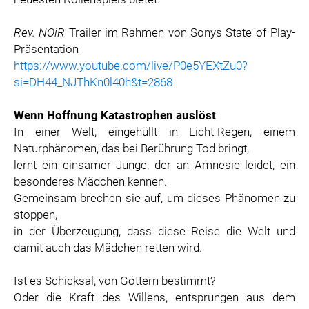
ZOOPLUS
RABEA ROGGE
Rev. NOiR
Trailer im Rahmen von Sonys State of Play-
Präsentation
SWITCHBOT
https://www.youtube.com/live/P0e5YEXtZu0?
SUPERUM
si=DH44_NJThKn0l40h&t=2868
MEDIA
Wenn Hoffnung Katastrophen auslöst
PRESSEBILDER
In einer Welt, eingehüllt in Licht-Regen, einem
Naturphänomen, das bei Berührung Tod bringt,
PRESSEKONTAKT
lernt ein einsamer Junge, der an Amnesie leidet, ein
besonderes Mädchen kennen.
Gemeinsam brechen sie auf, um dieses Phänomen zu
stoppen,
in der Überzeugung, dass diese Reise die Welt und
damit auch das Mädchen retten wird.
Ist es Schicksal, von Göttern bestimmt?
Oder die Kraft des Willens, entsprungen aus dem