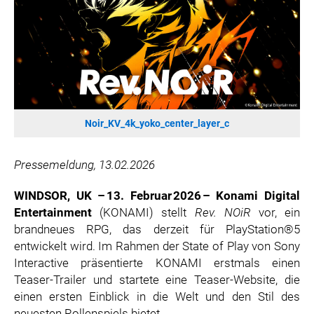
SONOS DE
SONOS AT
ZURU
MERGE GAMES
PQUBE
K5 FACTORY
Noir_KV_4k_yoko_center_layer_c
WILD RIVER GAMES
SUPERCELL
Pressemeldung, 13.02.2026
KONAMI
WINDSOR, UK – 13. Februar 2026 – Konami Digital
CHERRY
Entertainment
(KONAMI) stellt
Rev. NOiR
vor, ein
SYLVOX
brandneues RPG, das derzeit für PlayStation®5
PREMIUM AUDIO
entwickelt wird. Im Rahmen der State of Play von Sony
KOSPET
Interactive präsentierte KONAMI erstmals einen
Teaser-Trailer und startete eine Teaser-Website, die
ONKYO
einen ersten Einblick in die Welt und den Stil des
WARNER BROS. DISCOVERY GLOBAL CONSUMER PRODUCTS
neuesten Rollenspiels bietet.