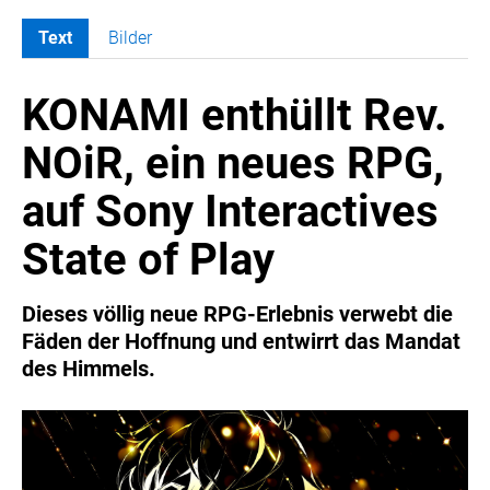
Text
Bilder
MELDUNGEN
KONAMI enthüllt Rev.
SWORDFISH
AMAZON SPORT
NOiR, ein neues RPG,
AURA
auf Sony Interactives
AWOL VISION
BESTATTUNG HIMMELBLAU
State of Play
CARRERA
EORA
Dieses völlig neue RPG-Erlebnis verwebt die
Fäden der Hoffnung und entwirrt das Mandat
OPTIMUM NUTRITION
des Himmels.
PROF. GEORGE BIRKMAYER NADH
PUSTEFIX
META COMMUNICATION
REVELL