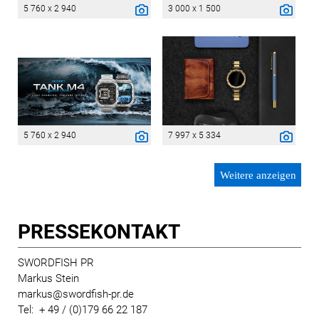
5 760 x 2 940
3 000 x 1 500
5 760 x 2 940
7 997 x 5 334
Weitere anzeigen
PRESSE­KONTAKT
SWORDFISH PR
Markus Stein
markus@swordfish-pr.de
Tel: + 49 / (0)179 66 22 187