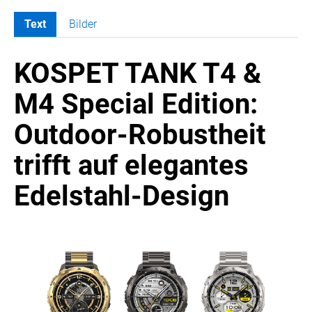
Text
Bilder
MELDUNGEN
KOSPET TANK T4 &
SWORDFISH
AMAZON SPORT
M4 Special Edition:
AURA
Outdoor-Robustheit
AWOL VISION
BESTATTUNG HIMMELBLAU
trifft auf elegantes
CARRERA
Edelstahl-Design
EORA
OPTIMUM NUTRITION
PROF. GEORGE BIRKMAYER NADH
PUSTEFIX
META COMMUNICATION
REVELL