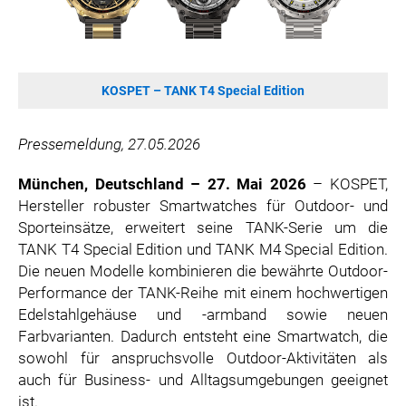
SONOS DE
SONOS AT
ZURU
KOSPET – TANK T4 Special Edition
MERGE GAMES
PQUBE
Pressemeldung, 27.05.2026
K5 FACTORY
WILD RIVER GAMES
München, Deutschland – 27. Mai 2026
– KOSPET,
SUPERCELL
Hersteller robuster Smartwatches für Outdoor- und
Sporteinsätze, erweitert seine TANK-Serie um die
KONAMI
TANK T4 Special Edition und TANK M4 Special Edition.
CHERRY
Die neuen Modelle kombinieren die bewährte Outdoor-
SYLVOX
Performance der TANK-Reihe mit einem hochwertigen
PREMIUM AUDIO
Edelstahlgehäuse und -armband sowie neuen
Farbvarianten. Dadurch entsteht eine Smartwatch, die
KOSPET
sowohl für anspruchsvolle Outdoor-Aktivitäten als
ONKYO
auch für Business- und Alltagsumgebungen geeignet
WARNER BROS. DISCOVERY GLOBAL CONSUMER PRODUCTS
ist.