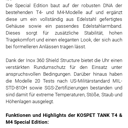
ZOOPLUS
Die Special Edition baut auf der robusten DNA der
bestehenden T4- und M4-Modelle auf und ergänzt
RABEA ROGGE
diese um ein vollständig aus Edelstahl gefertigtes
SWITCHBOT
Gehäuse sowie ein passendes Edelstahlarmband.
SUPERUM
Dieses sorgt für zusätzliche Stabilität, hohen
Tragekomfort und einen eleganten Look, der sich auch
MEDIA
bei formelleren Anlässen tragen lässt.
PRESSEBILDER
Dank der Inox 360 Shield Structure bietet die Uhr einen
PRESSEKONTAKT
verstärkten Rundumschutz für den Einsatz unter
anspruchsvollen Bedingungen. Darüber hinaus haben
die Modelle 20 Tests nach US-Militärstandard MIL-
STD-810H sowie SGS-Zertifizierungen bestanden und
sind damit für extreme Temperaturen, Stöße, Staub und
Höhenlagen ausgelegt.
Funktionen und Highlights der KOSPET TANK T4 &
M4 Special Edition: