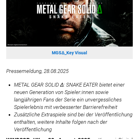
SONOS DE
SONOS AT
ZURU
MERGE GAMES
PQUBE
K5 FACTORY
MGSΔ_Key Visual
WILD RIVER GAMES
SUPERCELL
Pressemeldung, 28.08.2025
KONAMI
METAL GEAR SOLID Δ: SNAKE EATER bietet einer
CHERRY
neuen Generation von Spieler:innen sowie
SYLVOX
langjährigen Fans der Serie ein unvergessliches
PREMIUM AUDIO
Spielerlebnis
mit verbesserter Barrierefreiheit
Zusätzliche Extraspiele sind bei der Veröffentlichung
KOSPET
enthalten, weitere Inhalte folgen nach der
ONKYO
Veröffentlichung
WARNER BROS. DISCOVERY GLOBAL CONSUMER PRODUCTS