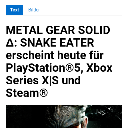
Text
Bilder
MELDUNGEN
METAL GEAR SOLID
SWORDFISH
AMAZON SPORT
Δ: SNAKE EATER
AURA
erscheint heute für
AWOL VISION
BESTATTUNG HIMMELBLAU
PlayStation®5, Xbox
CARRERA
Series X|S und
EORA
OPTIMUM NUTRITION
Steam®
PROF. GEORGE BIRKMAYER NADH
PUSTEFIX
META COMMUNICATION
REVELL