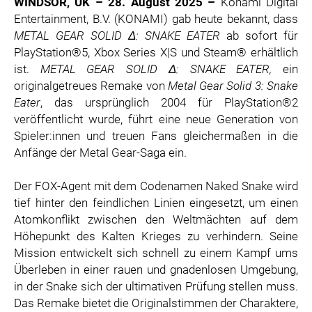
WINDSOR, UK – 28. August 2025 –
Konami Digital
ZOOPLUS
Entertainment, B.V. (KONAMI) gab heute bekannt, dass
RABEA ROGGE
METAL GEAR SOLID Δ: SNAKE EATER
ab sofort für
PlayStation®5, Xbox Series X|S und Steam® erhältlich
SWITCHBOT
ist.
METAL GEAR SOLID Δ: SNAKE EATER,
ein
SUPERUM
originalgetreues Remake von
Metal Gear Solid 3: Snake
MEDIA
Eater
, das ursprünglich 2004 für PlayStation®2
veröffentlicht wurde, führt eine neue Generation von
PRESSEBILDER
Spieler:innen und treuen Fans gleichermaßen in die
Anfänge der Metal Gear-Saga ein.
PRESSEKONTAKT
Der FOX-Agent mit dem Codenamen Naked Snake wird
tief hinter den feindlichen Linien eingesetzt, um einen
Atomkonflikt zwischen den Weltmächten auf dem
Höhepunkt des Kalten Krieges zu verhindern. Seine
Mission entwickelt sich schnell zu einem Kampf ums
Überleben in einer rauen und gnadenlosen Umgebung,
in der Snake sich der ultimativen Prüfung stellen muss.
Das Remake bietet die Originalstimmen der Charaktere,