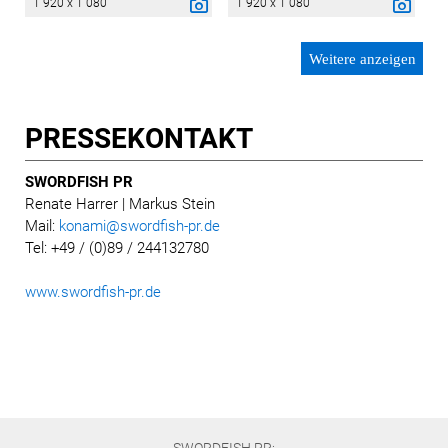
1 920 x 1 080
1 920 x 1 080
Weitere anzeigen
PRESSE­KONTAKT
SWORDFISH PR
Renate Harrer | Markus Stein
Mail:
konami@swordfish-pr.de
Tel: +49 / (0)89 / 244132780
www.swordfish-pr.de