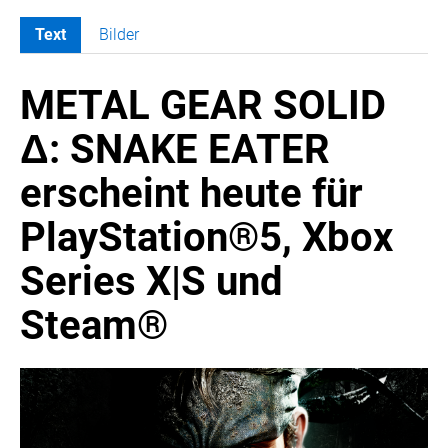
Text
Bilder
MELDUNGEN
METAL GEAR SOLID
SWORDFISH
AMAZON SPORT
Δ: SNAKE EATER
AURA
erscheint heute für
AWOL VISION
BESTATTUNG HIMMELBLAU
PlayStation®5, Xbox
CARRERA
Series X|S und
EORA
OPTIMUM NUTRITION
Steam®
PROF. GEORGE BIRKMAYER NADH
PUSTEFIX
META COMMUNICATION
REVELL