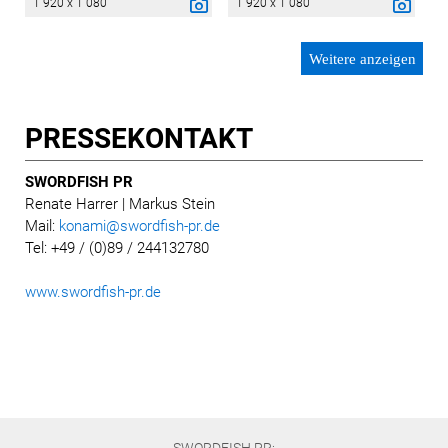
1 920 x 1 080
1 920 x 1 080
Weitere anzeigen
PRESSE­KONTAKT
SWORDFISH PR
Renate Harrer | Markus Stein
Mail:
konami@swordfish-pr.de
Tel: +49 / (0)89 / 244132780
www.swordfish-pr.de