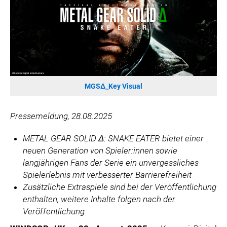
SONOS DE
SONOS AT
ZURU
MERGE GAMES
PQUBE
K5 FACTORY
MGSΔ_Key Visual
WILD RIVER GAMES
SUPERCELL
Pressemeldung, 28.08.2025
KONAMI
METAL GEAR SOLID Δ: SNAKE EATER bietet einer
CHERRY
neuen Generation von Spieler:innen sowie
SYLVOX
langjährigen Fans der Serie ein unvergessliches
PREMIUM AUDIO
Spielerlebnis
mit verbesserter Barrierefreiheit
Zusätzliche Extraspiele sind bei der Veröffentlichung
KOSPET
enthalten, weitere Inhalte folgen nach der
ONKYO
Veröffentlichung
WARNER BROS. DISCOVERY GLOBAL CONSUMER PRODUCTS