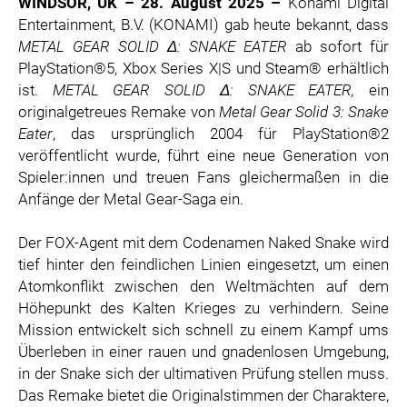
WINDSOR, UK – 28. August 2025 –
Konami Digital
ZOOPLUS
Entertainment, B.V. (KONAMI) gab heute bekannt, dass
RABEA ROGGE
METAL GEAR SOLID Δ: SNAKE EATER
ab sofort für
PlayStation®5, Xbox Series X|S und Steam® erhältlich
SWITCHBOT
ist.
METAL GEAR SOLID Δ: SNAKE EATER,
ein
SUPERUM
originalgetreues Remake von
Metal Gear Solid 3: Snake
MEDIA
Eater
, das ursprünglich 2004 für PlayStation®2
veröffentlicht wurde, führt eine neue Generation von
PRESSEBILDER
Spieler:innen und treuen Fans gleichermaßen in die
Anfänge der Metal Gear-Saga ein.
PRESSEKONTAKT
Der FOX-Agent mit dem Codenamen Naked Snake wird
tief hinter den feindlichen Linien eingesetzt, um einen
Atomkonflikt zwischen den Weltmächten auf dem
Höhepunkt des Kalten Krieges zu verhindern. Seine
Mission entwickelt sich schnell zu einem Kampf ums
Überleben in einer rauen und gnadenlosen Umgebung,
in der Snake sich der ultimativen Prüfung stellen muss.
Das Remake bietet die Originalstimmen der Charaktere,