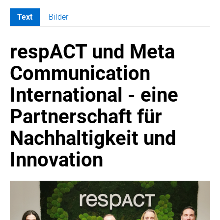
Text
Bilder
MELDUNGEN
respACT und Meta
SWORDFISH
AMAZON SPORT
Communication
AURA
International - eine
AWOL VISION
BESTATTUNG HIMMELBLAU
Partnerschaft für
CARRERA
Nachhaltigkeit und
EORA
OPTIMUM NUTRITION
Innovation
PROF. GEORGE BIRKMAYER NADH
PUSTEFIX
META COMMUNICATION
REVELL