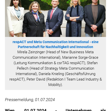
SONOS DE
SONOS AT
ZURU
MERGE GAMES
PQUBE
K5 FACTORY
respACT und Meta Communication International - eine
Partnerschaft für Nachhaltigkeit und Innovation
WILD RIVER GAMES
Mirela Zeinzinger (Head of New Business Meta
SUPERCELL
Communication International), Marianne Sorge-Grace
KONAMI
(Leitung Kommunikation & csrTAG respACT), Stefan
Pellech (Head of Strategy Meta Communication
CHERRY
International), Daniela Knieling (Geschäftsführung
SYLVOX
respACT), Peter David (Redaktion I Team Lead Industry &
PREMIUM AUDIO
Mobility).
KOSPET
Pressemeldung, 01.07.2024
ONKYO
WARNER BROS. DISCOVERY GLOBAL CONSUMER PRODUCTS
Wien, 01.07.2024 - Unternehmen als