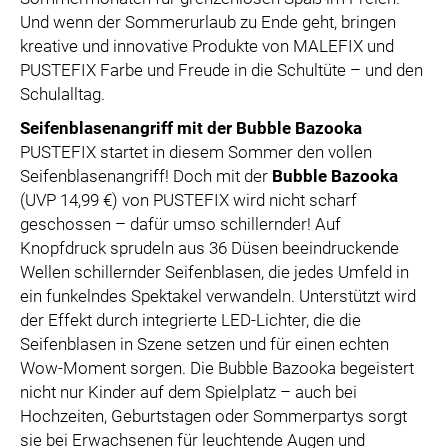
ZOOPLUS
Und wenn der Sommerurlaub zu Ende geht, bringen
RABEA ROGGE
kreative und innovative Produkte von MALEFIX und
PUSTEFIX Farbe und Freude in die Schultüte – und den
SWITCHBOT
Schulalltag.
SUPERUM
Seifenblasenangriff mit der Bubble Bazooka
MEDIA
PUSTEFIX startet in diesem Sommer den vollen
Seifenblasenangriff! Doch mit der
Bubble Bazooka
PRESSEBILDER
(UVP 14,99 €) von PUSTEFIX wird nicht scharf
PRESSEKONTAKT
geschossen – dafür umso schillernder! Auf
Knopfdruck sprudeln aus 36 Düsen beeindruckende
Wellen schillernder Seifenblasen, die jedes Umfeld in
ein funkelndes Spektakel verwandeln. Unterstützt wird
der Effekt durch integrierte LED-Lichter, die die
Seifenblasen in Szene setzen und für einen echten
Wow-Moment sorgen. Die Bubble Bazooka begeistert
nicht nur Kinder auf dem Spielplatz – auch bei
Hochzeiten, Geburtstagen oder Sommerpartys sorgt
sie bei Erwachsenen für leuchtende Augen und