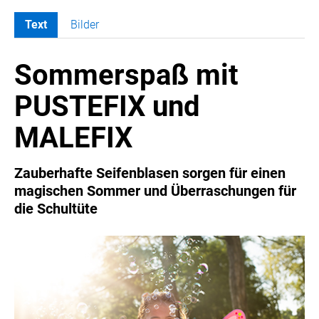
Text
Bilder
MELDUNGEN
Sommerspaß mit
SWORDFISH
AMAZON SPORT
PUSTEFIX und
AURA
MALEFIX
AWOL VISION
BESTATTUNG HIMMELBLAU
Zauberhafte Seifenblasen sorgen für einen
CARRERA
magischen Sommer und Überraschungen für
EORA
die Schultüte
OPTIMUM NUTRITION
PROF. GEORGE BIRKMAYER NADH
PUSTEFIX
META COMMUNICATION
REVELL