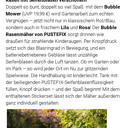
Doppelt so bunt, doppelt so viel Spaß: mit dem
Bubble
Mower
(UVP 19,99 €) wird Gartenarbeit zum echten
Vergnügen – jetzt nicht nur in klassischem Rot/Blau,
sondern auch in frischem
Lila
und
Rosa
! Der
Bubble
Rasenmähe
r
von PUSTEFIX
sorgt drinnen wie
draußen für strahlende Kinderaugen. Per Knopfdruck
setzt sich das Blasringrad in Bewegung, und ein
batteriebetriebenes Gebläse lässt unzählige
Seifenblasen durch die Luft tanzen. Ob im Garten oder
im Park – so wird jeder Ort im Nu zur glitzernden
Spielwiese. Die Handhabung ist kinderleicht: Tank mit
der beiliegenden PUSTEFIX-Seifenblasenflüssigkeit
füllen, Knopf drücken – und der Spaß beginnt! Mit dem
enthaltenen Stickerset lässt sich der Mäher außerdem
ganz individuell gestalten.