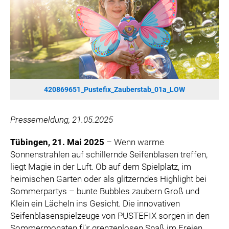
SONOS DE
SONOS AT
ZURU
MERGE GAMES
PQUBE
K5 FACTORY
420869651_Pustefix_Zauberstab_01a_LOW
WILD RIVER GAMES
SUPERCELL
Pressemeldung, 21.05.2025
KONAMI
Tübingen, 21. Mai 2025
– Wenn warme
CHERRY
Sonnenstrahlen auf schillernde Seifenblasen treffen,
SYLVOX
liegt Magie in der Luft. Ob auf dem Spielplatz, im
PREMIUM AUDIO
heimischen Garten oder als glitzerndes Highlight bei
KOSPET
Sommerpartys – bunte Bubbles zaubern Groß und
Klein ein Lächeln ins Gesicht. Die innovativen
ONKYO
Seifenblasenspielzeuge von PUSTEFIX sorgen in den
WARNER BROS. DISCOVERY GLOBAL CONSUMER PRODUCTS
Sommermonaten für grenzenlosen Spaß im Freien.