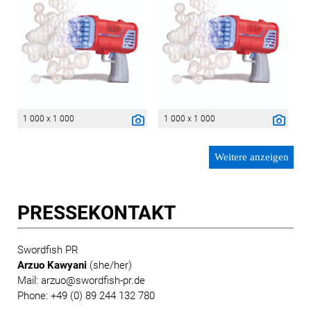
1 000 x 1 000
1 000 x 1 000
Weitere anzeigen
PRESSE­KONTAKT
Swordfish PR
Arzuo Kawyani
(she/her)
Mail:
arzuo@swordfish-pr.de
Phone: +49 (0) 89 244 132 780