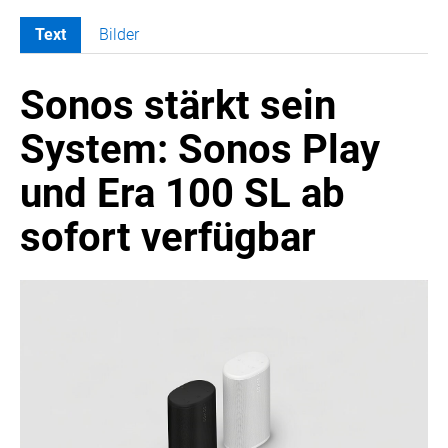
Text
Bilder
MELDUNGEN
Sonos stärkt sein
SWORDFISH
AMAZON SPORT
System: Sonos Play
AURA
und Era 100 SL ab
AWOL VISION
BESTATTUNG HIMMELBLAU
sofort verfügbar
CARRERA
EORA
OPTIMUM NUTRITION
PROF. GEORGE BIRKMAYER NADH
PUSTEFIX
META COMMUNICATION
REVELL