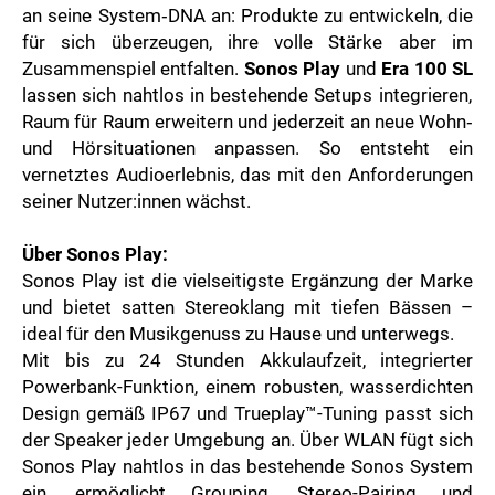
an seine System‑DNA an: Produkte zu entwickeln, die
ZOOPLUS
für sich überzeugen, ihre volle Stärke aber im
RABEA ROGGE
Zusammenspiel entfalten.
Sonos Play
und
Era 100 SL
SWITCHBOT
lassen sich nahtlos in bestehende Setups integrieren,
SUPERUM
Raum für Raum erweitern und jederzeit an neue Wohn‑
und Hörsituationen anpassen. So entsteht ein
MEDIA
vernetztes Audioerlebnis, das mit den Anforderungen
seiner Nutzer:innen wächst.
PRESSEBILDER
PRESSEKONTAKT
Über Sonos Play:
Sonos Play ist die vielseitigste Ergänzung der Marke
und bietet satten Stereoklang mit tiefen Bässen –
ideal für den Musikgenuss zu Hause und unterwegs.
Mit bis zu 24 Stunden Akkulaufzeit, integrierter
Powerbank-Funktion, einem robusten, wasserdichten
Design gemäß IP67 und Trueplay™-Tuning passt sich
der Speaker jeder Umgebung an. Über WLAN fügt sich
Sonos Play nahtlos in das bestehende Sonos System
ein, ermöglicht Grouping, Stereo-Pairing und