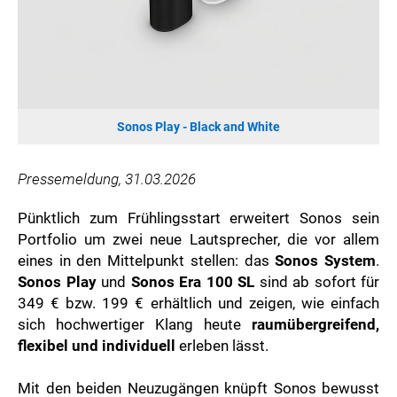
SONOS DE
SONOS AT
ZURU
MERGE GAMES
PQUBE
Sonos Play - Black and White
K5 FACTORY
WILD RIVER GAMES
Pressemeldung, 31.03.2026
SUPERCELL
Pünktlich zum Frühlingsstart erweitert Sonos sein
KONAMI
Portfolio um zwei neue Lautsprecher, die vor allem
CHERRY
eines in den Mittelpunkt stellen: das
Sonos System
.
SYLVOX
Sonos Play
und
Sonos Era 100 SL
sind ab sofort für
349 € bzw. 199 € erhältlich und zeigen, wie einfach
PREMIUM AUDIO
sich hochwertiger Klang heute
raumübergreifend,
KOSPET
flexibel und individuell
erleben lässt.
ONKYO
WARNER BROS. DISCOVERY GLOBAL CONSUMER PRODUCTS
Mit den beiden Neuzugängen knüpft Sonos bewusst