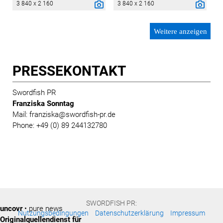
3 840 x 2 160
3 840 x 2 160
Weitere anzeigen
PRESSE­KONTAKT
Swordfish PR
Franziska Sonntag
Mail: franziska@swordfish-pr.de
Phone: +49 (0) 89 244132780
SWORDFISH PR:
uncovr
• pure news
Nutzungsbedingungen
Datenschutzerklärung
Impressum
Originalquellendienst für