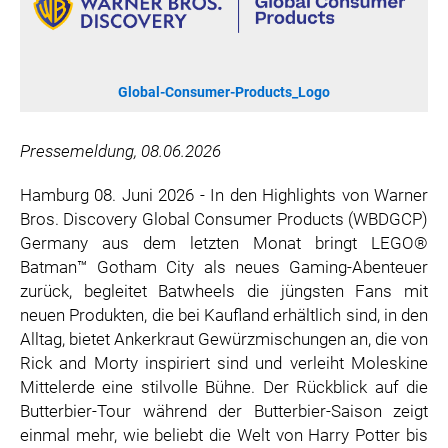
SONOS DE
SONOS AT
ZURU
Global-Consumer-Products_Logo
MERGE GAMES
PQUBE
Pressemeldung, 08.06.2026
K5 FACTORY
WILD RIVER GAMES
Hamburg 08. Juni 2026 - In den Highlights von Warner
Bros. Discovery Global Consumer Products (WBDGCP)
SUPERCELL
Germany aus dem letzten Monat bringt LEGO®
KONAMI
Batman™ Gotham City als neues Gaming-Abenteuer
CHERRY
zurück, begleitet Batwheels die jüngsten Fans mit
SYLVOX
neuen Produkten, die bei Kaufland erhältlich sind, in den
Alltag, bietet Ankerkraut Gewürzmischungen an, die von
PREMIUM AUDIO
Rick and Morty inspiriert sind und verleiht Moleskine
KOSPET
Mittelerde eine stilvolle Bühne. Der Rückblick auf die
ONKYO
Butterbier-Tour während der Butterbier-Saison zeigt
WARNER BROS. DISCOVERY GLOBAL CONSUMER PRODUCTS
einmal mehr, wie beliebt die Welt von Harry Potter bis