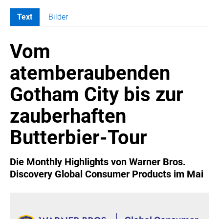
Text
Bilder
MELDUNGEN
Vom
SWORDFISH
AMAZON SPORT
atemberaubenden
AURA
Gotham City bis zur
AWOL VISION
BESTATTUNG HIMMELBLAU
zauberhaften
CARRERA
Butterbier-Tour
EORA
OPTIMUM NUTRITION
Die Monthly Highlights von Warner Bros.
PROF. GEORGE BIRKMAYER NADH
Discovery Global Consumer Products im Mai
PUSTEFIX
META COMMUNICATION
REVELL