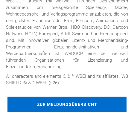
WBDGCP arbeitet mit weltweit führenden Lizenznehmern
zusammen, um preisgekrönte Spielzeug-, Mode-,
Wohnaccessoire- und Verlagsprogramme anzubieten, die von
den größten Franchises der Film-, Fernseh-, Animations- und
Spielestudios von Warner Bros., HBO, Discovery, DC, Cartoon
Network, HGTV, Eurosport, Adult Swim und anderen inspiriert
sind. Mit innovativen globalen Lizenz- und Merchandising-
Programmen, Einzelhandelsinitiativen und
Werbepartnerschaften ist WBDGCP eine der weltweit
führenden Organisationen für Lizenzierung und
Einzelhandelsmerchandising.
All characters and elements © & ™️ WBEI and its affiliates. WB
SHIELD: © & ™️ WBEI. (s26).
ZUR MELDUNGSÜBERSICHT