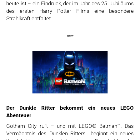
heute ist – ein Eindruck, der im Jahr des 25. Jubiläums
ZOOPLUS
des ersten Harry Potter Films eine besondere
RABEA ROGGE
Strahlkraft entfaltet.
SWITCHBOT
SUPERUM
***
MEDIA
PRESSEBILDER
PRESSEKONTAKT
Der Dunkle Ritter bekommt ein neues LEGO
Abenteuer
Gotham City ruft – und mit LEGO® Batman™: Das
Vermächtnis des Dunklen Ritters beginnt ein neues