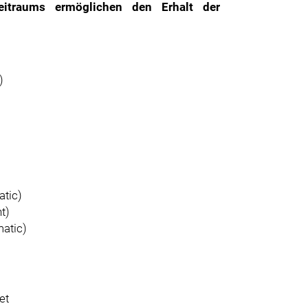
itraums ermöglichen den Erhalt der
)
atic)
t)
atic)
et