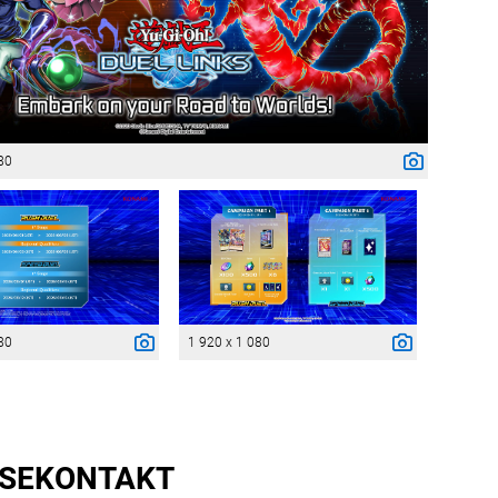
80
80
1 920 x 1 080
SE­KONTAKT