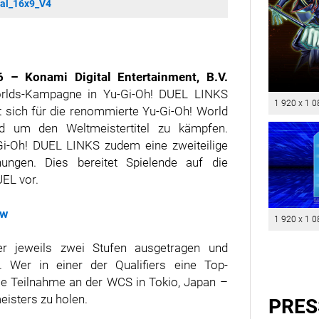
ual_16x9_V4
 Konami Digital Entertainment, B.V.
orlds-Kampagne in Yu-Gi-Oh! DUEL LINKS
1 920 x 1 0
t sich für die renommierte Yu-Gi-Oh! World
d um den Weltmeistertitel zu kämpfen.
-Gi-Oh! DUEL LINKS zudem eine zweiteilige
ngen. Dies bereitet Spielende auf die
EL vor.
Bw
1 920 x 1 0
er jeweils zwei Stufen ausgetragen und
. Wer in einer der Qualifiers eine Top-
 die Teilnahme an der WCS in Tokio, Japan –
eisters zu holen.
PRES