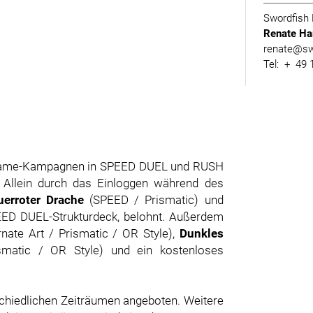
Swordfish
Renate Har
renate@swo
Tel: + 49
 Ingame-Kampagnen in SPEED DUEL und RUSH
 Allein durch das Einloggen während des
uerroter Drache
(SPEED / Prismatic) und
EED DUEL-Strukturdeck, belohnt. Außerdem
nate Art / Prismatic / OR Style),
Dunkles
matic / OR Style) und ein kostenloses
schiedlichen Zeiträumen angeboten. Weitere