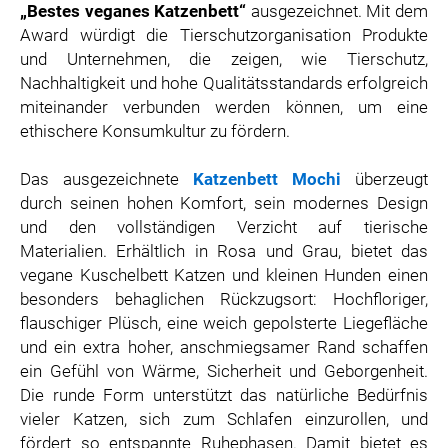
„Bestes veganes Katzenbett“
ausgezeichnet. Mit dem
ZOOPLUS
Award würdigt die Tierschutzorganisation Produkte
RABEA ROGGE
und Unternehmen, die zeigen, wie Tierschutz,
SWITCHBOT
Nachhaltigkeit und hohe Qualitätsstandards erfolgreich
SUPERUM
miteinander verbunden werden können, um eine
ethischere Konsumkultur zu fördern.
MEDIA
Das ausgezeichnete
Katzenbett Mochi
überzeugt
PRESSEBILDER
durch seinen hohen Komfort, sein modernes Design
PRESSEKONTAKT
und den vollständigen Verzicht auf tierische
Materialien. Erhältlich in Rosa und Grau, bietet das
vegane Kuschelbett Katzen und kleinen Hunden einen
besonders behaglichen Rückzugsort: Hochfloriger,
flauschiger Plüsch, eine weich gepolsterte Liegefläche
und ein extra hoher, anschmiegsamer Rand schaffen
ein Gefühl von Wärme, Sicherheit und Geborgenheit.
Die runde Form unterstützt das natürliche Bedürfnis
vieler Katzen, sich zum Schlafen einzurollen, und
fördert so entspannte Ruhephasen. Damit bietet es