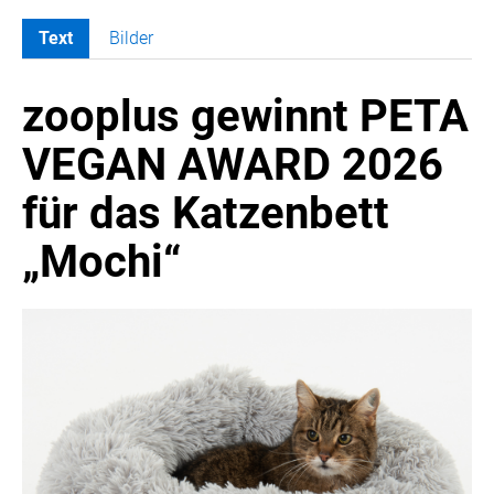
Text
Bilder
MELDUNGEN
zooplus gewinnt PETA
SWORDFISH
AMAZON SPORT
VEGAN AWARD 2026
AURA
für das Katzenbett
AWOL VISION
BESTATTUNG HIMMELBLAU
„Mochi“
CARRERA
EORA
OPTIMUM NUTRITION
PROF. GEORGE BIRKMAYER NADH
PUSTEFIX
META COMMUNICATION
REVELL