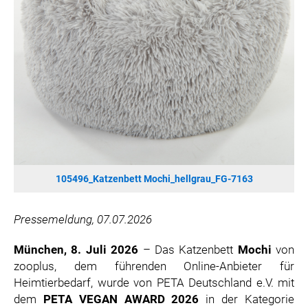
SONOS DE
SONOS AT
ZURU
MERGE GAMES
PQUBE
K5 FACTORY
WILD RIVER GAMES
SUPERCELL
KONAMI
105496_Katzenbett Mochi_hellgrau_FG-7163
CHERRY
SYLVOX
Pressemeldung, 07.07.2026
PREMIUM AUDIO
München, 8. Juli 2026
– Das Katzenbett
Mochi
von
KOSPET
zooplus, dem führenden Online-Anbieter für
ONKYO
Heimtierbedarf, wurde von PETA Deutschland e.V. mit
WARNER BROS. DISCOVERY GLOBAL CONSUMER PRODUCTS
dem
PETA VEGAN AWARD 2026
in der Kategorie