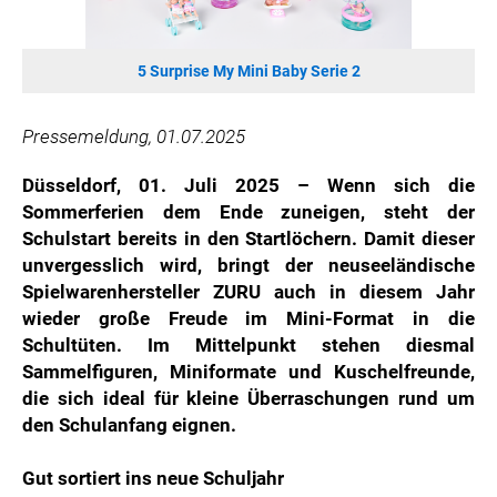
SONOS DE
SONOS AT
5 Surprise My Mini Baby Serie 2
ZURU
MERGE GAMES
Pressemeldung, 01.07.2025
PQUBE
K5 FACTORY
Düsseldorf, 01. Juli 2025
– Wenn sich die
Sommerferien dem Ende zuneigen, steht der
WILD RIVER GAMES
Schulstart bereits in den Startlöchern. Damit dieser
SUPERCELL
unvergesslich wird, bringt der neuseeländische
KONAMI
Spielwarenhersteller ZURU auch in diesem Jahr
CHERRY
wieder große Freude im Mini-Format in die
Schultüten. Im Mittelpunkt stehen diesmal
SYLVOX
Sammelfiguren, Miniformate und Kuschelfreunde,
PREMIUM AUDIO
die sich ideal für kleine Überraschungen rund um
KOSPET
den Schulanfang eignen.
ONKYO
Gut sortiert ins neue Schuljahr
WARNER BROS. DISCOVERY GLOBAL CONSUMER PRODUCTS