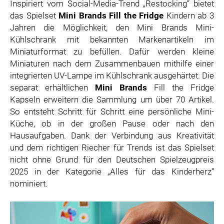
Inspiriert vom Social-Media-Trend „Restocking“ bietet
ZOOPLUS
das Spielset
Mini Brands Fill the Fridge
Kindern ab 3
RABEA ROGGE
Jahren die Möglichkeit, den Mini Brands Mini-
SWITCHBOT
Kühlschrank mit bekannten Markenartikeln im
Miniaturformat zu befüllen. Dafür werden kleine
SUPERUM
Miniaturen nach dem Zusammenbauen mithilfe einer
MEDIA
integrierten UV-Lampe im Kühlschrank ausgehärtet. Die
separat erhältlichen
Mini Brands
Fill the Fridge
PRESSEBILDER
Kapseln erweitern die Sammlung um über 70 Artikel.
So entsteht Schritt für Schritt eine persönliche Mini-
PRESSEKONTAKT
Küche, ob in der großen Pause oder nach den
Hausaufgaben. Dank der Verbindung aus Kreativität
und dem richtigen Riecher für Trends ist das Spielset
nicht ohne Grund für den Deutschen Spielzeugpreis
2025 in der Kategorie „Alles für das Kinderherz“
nominiert.