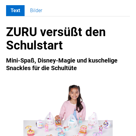
Text
Bilder
MELDUNGEN
ZURU versüßt den
SWORDFISH
AMAZON SPORT
Schulstart
AURA
AWOL VISION
Mini-Spaß, Disney-Magie und kuschelige
BESTATTUNG HIMMELBLAU
Snackles für die Schultüte
CARRERA
EORA
OPTIMUM NUTRITION
PROF. GEORGE BIRKMAYER NADH
PUSTEFIX
META COMMUNICATION
REVELL