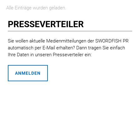
Alle Einträge wurden geladen.
MELDUNGEN
PRESSE­VERTEILER
SWORDFISH
AMAZON SPORT
Sie wollen aktuelle Medienmitteilungen der SWORDFISH PR
automatisch per E-Mail erhalten? Dann tragen Sie einfach
AURA
Ihre Daten in unseren Presseverteiler ein:
AWOL VISION
BESTATTUNG HIMMELBLAU
ANMELDEN
CARRERA
EORA
OPTIMUM NUTRITION
PROF. GEORGE BIRKMAYER NADH
PUSTEFIX
META COMMUNICATION
REVELL