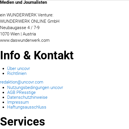
Medien und Journalisten
ZOOPLUS
RABEA ROGGE
ein WUNDERWERK Venture:
WUNDERWERK ONLINE GmbH
SWITCHBOT
Neubaugasse 4 / 7-9
SUPERUM
1070 Wien | Austria
www.daswunderwerk.com
MEDIA
Info & Kontakt
PRESSEBILDER
PRESSEKONTAKT
Über uncovr
Richtlinien
redaktion@uncovr.com
Nutzungsbedingungen uncovr
AGB PResstige
Datenschutzhinweise
Impressum
Haftungsausschluss
Services