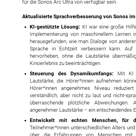
für die Sonos Arc Ultra von verfügbar sein.
Aktualisierte Sprachverbesserung von Sonos im
KI-gestützte Lösung:
KI war eine große Hilf
Implementierung von maschinellem Lernen in
herausgefunden, wie man Dialoge von andere
Sprache in Echtzeit verbessern kann. Auf
hervorheben, ohne die Lautstärke übermäßig
Kinoerlebnis zu beeinträchtigen.
Steuerung des Dynamikumfangs:
Mit KI
Lautstärke, die Hörer*innen aufnehmen könne
Hörer*innen angenehmes Niveau reduziert
verständlich, aber nicht zu laut und nicht-sp
überraschende plötzliche Abweichungen. Al
angenehmer Lautstärke – ein entscheidendes E
Entwickelt mit echten Menschen, für 
Teilnehmer*innen unterschiedlichen Alters und
über die Erfahrungen von Menschen mit Hö