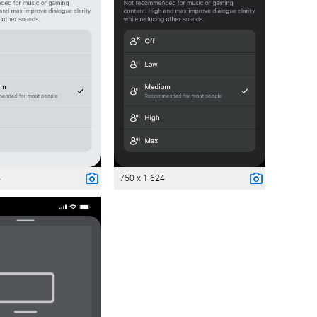
4
750 x 1 624