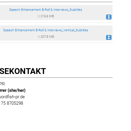
Speech Enhancement B-Roll & Interviews_Subtitles
|
|
216,6 MB
Speech Enhancement B-Roll & Interviews_Vertical_Subtitles
|
|
207,8 MB
SE­KONTAKT
 PR
rer (she/her)
rdfish-pr.de
 175 8705298