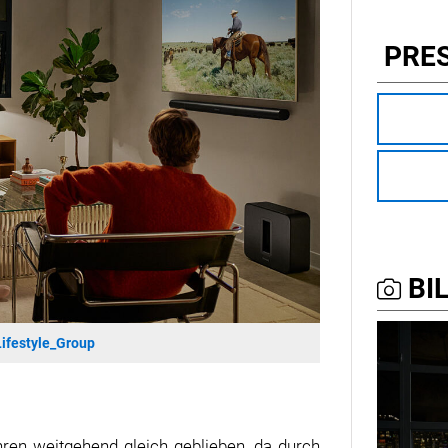
PRE
BIL
ifestyle_Group
ren weitgehend gleich geblieben, da durch