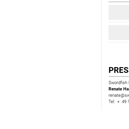
PRES
Swordfish
Renate Har
renate@swo
Tel: + 49