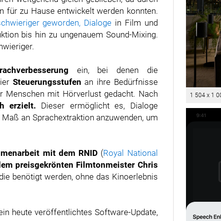
n für zu Hause entwickelt werden konnten.
schwieriger geworden, Dialoge
in Film und
uktion bis hin zu ungenauem Sound-Mixing.
hwieriger.
Sprachverbesserung
ein, bei denen die
vier
Steuerungsstufen
an ihre Bedürfnisse
für Menschen mit Hörverlust gedacht. Nach
1 504 x 1 0
h erzielt.
Dieser ermöglicht es, Dialoge
ge Maß an Sprachextraktion anzuwenden, um
menarbeit mit dem RNID
(
Royal National
dem preisgekrönten Filmtonmeister Chris
 die benötigt werden, ohne das Kinoerlebnis
in heute veröffentlichtes Software-Update,