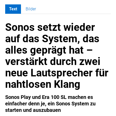
Text
Bilder
MELDUNGEN
Sonos setzt wieder
SWORDFISH
AMAZON SPORT
auf das System, das
AURA
alles geprägt hat –
AWOL VISION
BESTATTUNG HIMMELBLAU
verstärkt durch zwei
CARRERA
neue Lautsprecher für
EORA
OPTIMUM NUTRITION
nahtlosen Klang
PROF. GEORGE BIRKMAYER NADH
PUSTEFIX
Sonos Play und Era 100 SL machen es
einfacher denn je, ein Sonos System zu
META COMMUNICATION
starten und auszubauen
REVELL