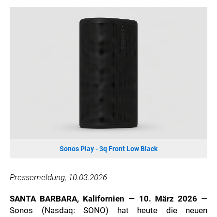
SONOS DE
SONOS AT
ZURU
MERGE GAMES
PQUBE
K5 FACTORY
WILD RIVER GAMES
SUPERCELL
KONAMI
CHERRY
Sonos Play - 3q Front Low Black
SYLVOX
PREMIUM AUDIO
Pressemeldung, 10.03.2026
KOSPET
ONKYO
SANTA BARBARA, Kalifornien — 10. März 2026
—
WARNER BROS. DISCOVERY GLOBAL CONSUMER PRODUCTS
Sonos (Nasdaq: SONO) hat heute die neuen