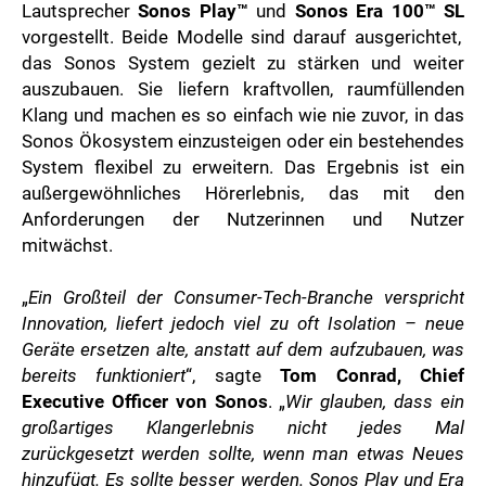
Lautsprecher
Sonos Play™
und
Sonos Era 100™ SL
ZOOPLUS
vorgestellt. Beide Modelle sind darauf ausgerichtet,
RABEA ROGGE
das Sonos System gezielt zu stärken und weiter
SWITCHBOT
auszubauen. Sie liefern kraftvollen, raumfüllenden
SUPERUM
Klang und machen es so einfach wie nie zuvor, in das
Sonos Ökosystem einzusteigen oder ein bestehendes
MEDIA
System flexibel zu erweitern. Das Ergebnis ist ein
außergewöhnliches Hörerlebnis, das mit den
PRESSEBILDER
Anforderungen der Nutzerinnen und Nutzer
PRESSEKONTAKT
mitwächst.
„
Ein Großteil der Consumer-Tech-Branche verspricht
Innovation, liefert jedoch viel zu oft Isolation – neue
Geräte ersetzen alte, anstatt auf dem aufzubauen, was
bereits funktioniert
“, sagte
Tom Conrad, Chief
Executive Officer von Sonos
. „
Wir glauben, dass ein
großartiges Klangerlebnis nicht jedes Mal
zurückgesetzt werden sollte, wenn man etwas Neues
hinzufügt. Es sollte besser werden. Sonos Play und Era