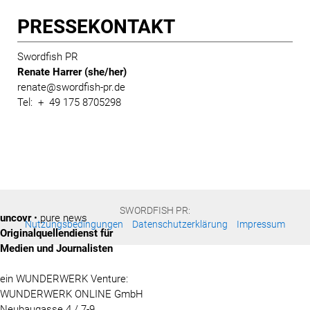
PRESSE­KONTAKT
Swordfish PR
Renate Harrer (she/her)
renate@swordfish-pr.de
Tel: + 49 175 8705298
SWORDFISH PR:
uncovr
• pure news
Nutzungsbedingungen
Datenschutzerklärung
Impressum
Originalquellendienst für
Medien und Journalisten
ein WUNDERWERK Venture:
WUNDERWERK ONLINE GmbH
Neubaugasse 4 / 7-9